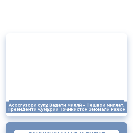
Асосгузори сулҳу Ваҳдати миллӣ – Пешвои миллат,
ПАЁМҲО
СУХАНРОНИҲО
СОМОНА
Президенти Ҷумҳурии Тоҷикистон Эмомалӣ Раҳмон