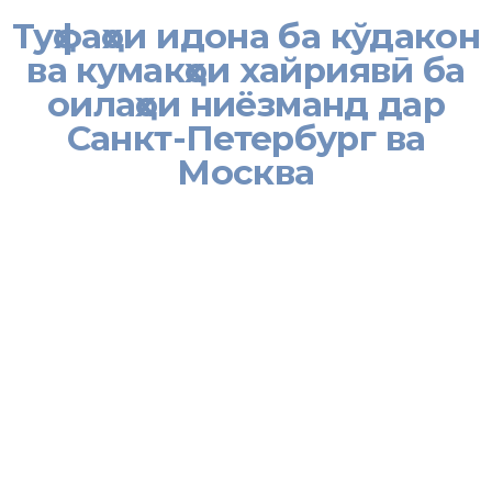
Туҳфаҳои идона ба кўдакон
ва кумакҳои хайриявӣ ба
оилаҳои ниёзманд дар
Санкт-Петербург ва
Москва
[:tj]
Дар доираи татбиқи сиёсати иҷтимоии Ҳукумати Ҷумҳурии
Тоҷикистон бо мусоидати Намояндагии Вазорати меҳнат,
муҳоҷират ва шуғли аҳолии ҶТ дар ФР оид ба муҳоҷират ва
дастгирии ҳамватанони саховатманд дар шаҳрҳои Санкт-
Петербург ва Москва ба оилаҳои муҳоҷирони ниёзманд ва
донишҷўён кумаки хайриявӣ расонида шуд.
Дар шаҳри Санкт-Петербург рўзҳои 20-23 май ба 85 оила ва 25
донишҷў, ки қаблан бинобар сабаби вазъи карантинӣ ба
Намояндагӣ ҷиҳати расонидани кумак дархост намуда буданд,