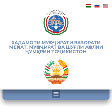
ХАДАМОТИ МУҲОҶИРАТИ ВАЗОРАТИ
МЕҲНАТ, МУҲОҶИРАТ ВА ШУҒЛИ АҲОЛИИ
ҶУМҲУРИИ ТОҶИКИСТОН