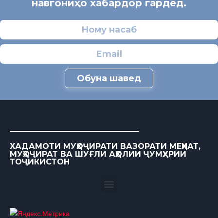
навгониҳо хабардор гардед.
Обуна шавед
ХАДАМОТИ МУҲОҶИРАТИ ВАЗОРАТИ МЕҲНАТ,
МУҲОҶИРАТ ВА ШУҒЛИ АҲОЛИИ ҶУМҲУРИИ
ТОҶИКИСТОН