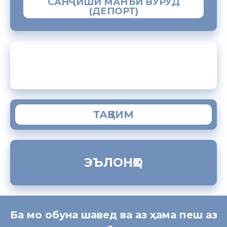
САНҶИШИ МАНЪИ ВУРУД
(ДЕПОРТ)
ЗАМИМАИ МОБИЛИИ “МУҲОҶИР”
ТАҚВИМ
ЭЪЛОНҲО
Ба мо обуна шавед ва аз ҳама пеш аз