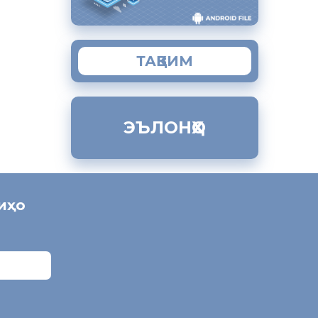
ТАҚВИМ
ЭЪЛОНҲО
ниҳо