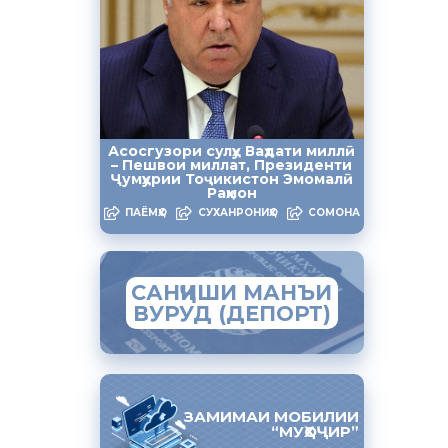
д, ки
ҷирати
ур мо
уҳоҷирати
қҳои хеш
Асосгузори сулҳу Ваҳдати миллӣ
атии
– Пешвои миллат, Президенти
Ҷумҳурии Тоҷикистон Эмомалӣ
 гардида
Раҳмон
ПАЁМҲО
СУХАНРОНИҲО
СОМОНА
хусусан аз
 пеш
САНҶИШИ МАНЪИ
уну
ВУРУД (ДЕПОРТ)
ои
иқоте, ки
иҷаи хубро
ЗАМИМАИ МОБИЛИИ
“МУҲОҶИР”