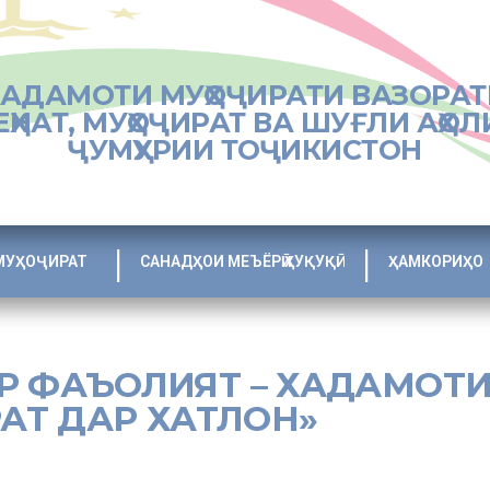
ХАДАМОТИ МУҲОҶИРАТИ ВАЗОРАТ
ЕҲНАТ, МУҲОҶИРАТ ВА ШУҒЛИ АҲОЛ
ҶУМҲУРИИ ТОҶИКИСТОН
МУҲОҶИРАТ
САНАДҲОИ МЕЪЁРӢ ҲУҚУҚӢ
ҲАМКОРИҲО
АР ФАЪОЛИЯТ – ХАДАМОТ
АТ ДАР ХАТЛОН»
сати Хадамоти муҳоҷират дар вилояти Хатлон муроҷиаткунанда, анк