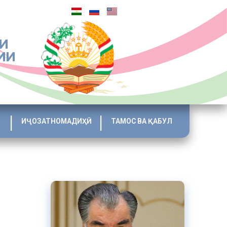
И
ИИ
ИҶОЗАТНОМАДИҲӢ
ТАМОС ВА ҚАБУЛ
И
ета пур