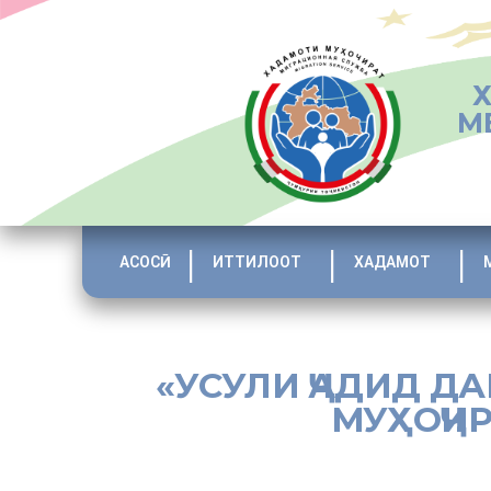
М
АСОСӢ
ИТТИЛООТ
ХАДАМОТ
«УСУЛИ ҶАДИД Д
МУҲОҶИР
[:tj]Акнун муддати муайяне тамоми шаҳрвандони ба Раё