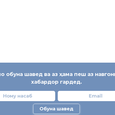
мо обуна шавед ва аз ҳама пеш аз навго
хабардор гардед.
Обуна шавед