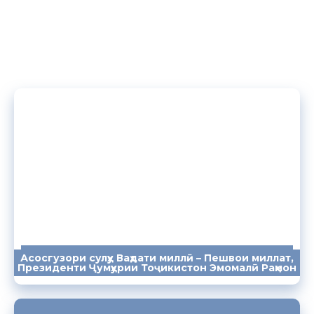
Асосгузори сулҳу Ваҳдати миллӣ – Пешвои миллат,
ПАЁМҲО
СУХАНРОНИҲО
СОМОНА
Президенти Ҷумҳурии Тоҷикистон Эмомалӣ Раҳмон