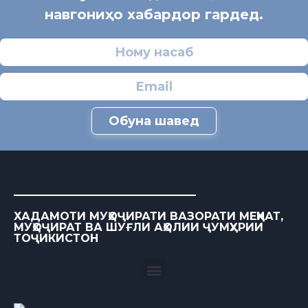
навгониҳо хабардор гардед.
Обуна шавед
ХАДАМОТИ МУҲОҶИРАТИ ВАЗОРАТИ МЕҲНАТ,
МУҲОҶИРАТ ВА ШУҒЛИ АҲОЛИИ ҶУМҲУРИИ
ТОҶИКИСТОН