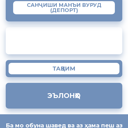
САНҶИШИ МАНЪИ ВУРУД
(ДЕПОРТ)
ЗАМИМАИ МОБИЛИИ “МУҲОҶИР”
ТАҚВИМ
ЭЪЛОНҲО
Ба мо обуна шавед ва аз ҳама пеш аз