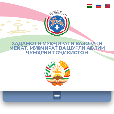
ХАДАМОТИ МУҲОҶИРАТИ ВАЗОРАТИ
МЕҲНАТ, МУҲОҶИРАТ ВА ШУҒЛИ АҲОЛИИ
ҶУМҲУРИИ ТОҶИКИСТОН