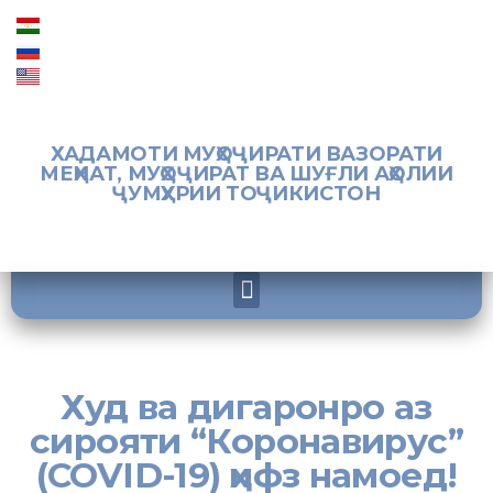
ХАДАМОТИ МУҲОҶИРАТИ ВАЗОРАТИ
МЕҲНАТ, МУҲОҶИРАТ ВА ШУҒЛИ АҲОЛИИ
ҶУМҲУРИИ ТОҶИКИСТОН
Худ ва дигаронро аз
сирояти “Коронавирус”
(COVID-19) ҳифз намоед!