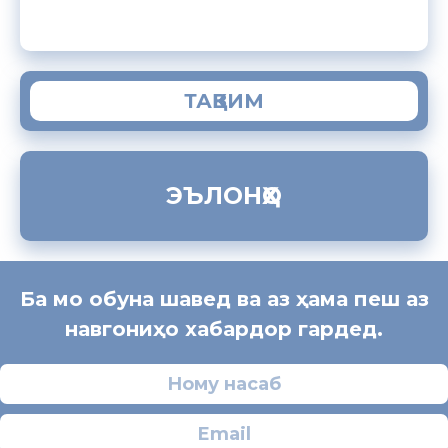
ТАҚВИМ
ЭЪЛОНҲО
Ба мо обуна шавед ва аз ҳама пеш аз
навгониҳо хабардор гардед.