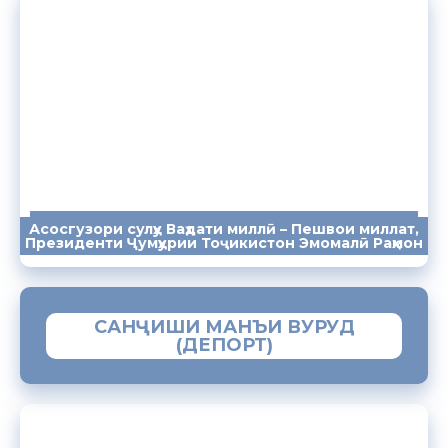
Асосгузори сулҳу Ваҳдати миллӣ – Пешвои миллат,
ПАЁМҲО
СУХАНРОНИҲО
СОМОНА
Президенти Ҷумҳурии Тоҷикистон Эмомалӣ Раҳмон
САНҶИШИ МАНЪИ ВУРУД
(ДЕПОРТ)
ЗАМИМАИ МОБИЛИИ “МУҲОҶИР”