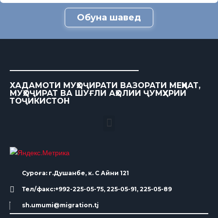
Обуна шавед
ХАДАМОТИ МУҲОҶИРАТИ ВАЗОРАТИ МЕҲНАТ,
МУҲОҶИРАТ ВА ШУҒЛИ АҲОЛИИ ҶУМҲУРИИ
ТОҶИКИСТОН
Суроға: г.Душанбе, к. С Айни 121
Тел/факс:+992-225-05-75, 225-05-91, 225-05-89
sh.umumi@migration.tj