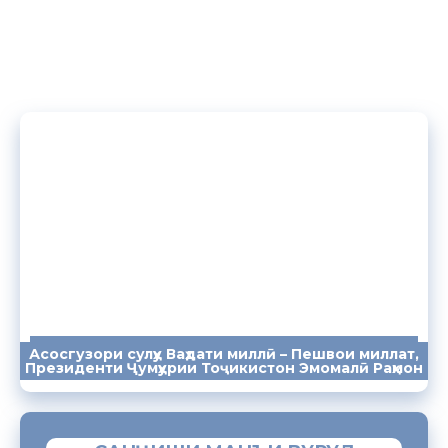
Асосгузори сулҳу Ваҳдати миллӣ – Пешвои миллат,
ПАЁМҲО
СУХАНРОНИҲО
СОМОНА
Президенти Ҷумҳурии Тоҷикистон Эмомалӣ Раҳмон