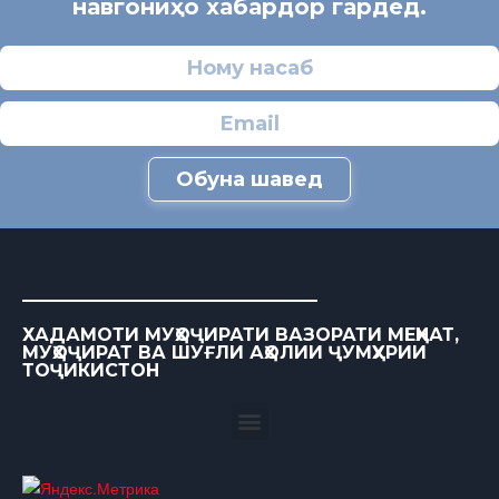
навгониҳо хабардор гардед.
Обуна шавед
ХАДАМОТИ МУҲОҶИРАТИ ВАЗОРАТИ МЕҲНАТ,
МУҲОҶИРАТ ВА ШУҒЛИ АҲОЛИИ ҶУМҲУРИИ
ТОҶИКИСТОН