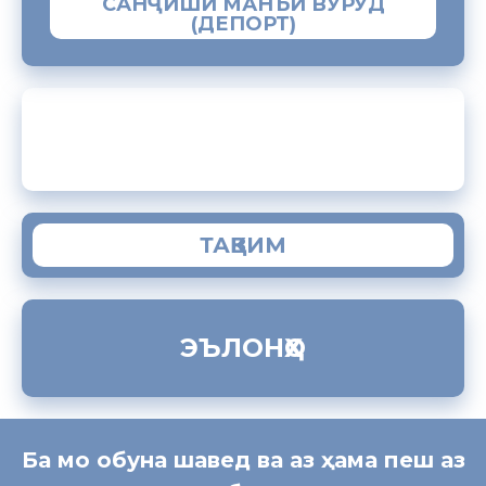
САНҶИШИ МАНЪИ ВУРУД
(ДЕПОРТ)
ЗАМИМАИ МОБИЛИИ “МУҲОҶИР”
ТАҚВИМ
ЭЪЛОНҲО
Ба мо обуна шавед ва аз ҳама пеш аз