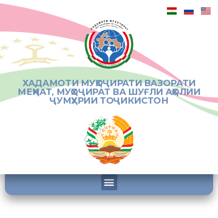
ХАДАМОТИ МУҲОҶИРАТИ ВАЗОРАТИ
МЕҲНАТ, МУҲОҶИРАТ ВА ШУҒЛИ АҲОЛИИ
ҶУМҲУРИИ ТОҶИКИСТОН