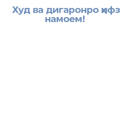
Худ ва дигаронро ҳифз
намоем!
[:tj]
Айни замон дар самти ташкил ва гузаронидани чорабиниҳои
иттилоотию маърифатӣ ва бурдани корҳои фаҳмондадиҳӣ дар
байни шаҳрвандон, аз ҷумла муҳоҷирони меҳнатӣ ва аъзои оилаи
онҳо бахши Хадамоти муҳоҷират дар ноҳияи Ашт ҳам фаъолияти
худро ҷоннок намуда истодааст. Бахш бо шуъбаю бахшҳои
мақомоти иҷроияи маҳаллии ҳокимияти давлатӣ, мақомоти ҳифзи
ҳуқуқу тартибот ва амнияти миллӣ, ҷамоатҳои шаҳраку деҳот,
воситаҳои ахбори маҳаллӣ ва фаъолони ҷомеа ҳамкории дерина
дорад ва онро босамар истифода мебарад.
Чорабинии муштараке, ки дар толори муассисаи таҳсилоти