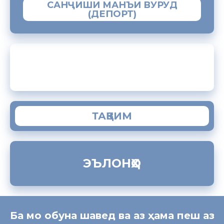
САНҶИШИ МАНЪИ ВУРУД
(ДЕПОРТ)
ЗАМИМАИ МОБИЛИИ “МУҲОҶИР”
ТАҚВИМ
ЭЪЛОНҲО
Ба мо обуна шавед ва аз ҳама пеш аз