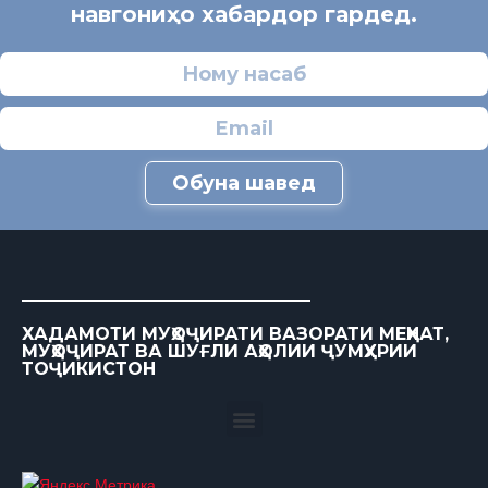
навгониҳо хабардор гардед.
Обуна шавед
ХАДАМОТИ МУҲОҶИРАТИ ВАЗОРАТИ МЕҲНАТ,
МУҲОҶИРАТ ВА ШУҒЛИ АҲОЛИИ ҶУМҲУРИИ
ТОҶИКИСТОН