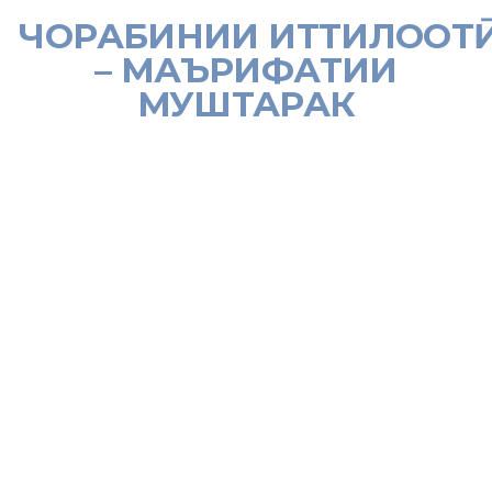
ЧОРАБИНИИ ИТТИЛООТӢ
– МАЪРИФАТИИ
МУШТАРАК
[:tj]Бо ташаббуси мақомоти иҷроияи маҳаллии ҳокимияти
давлатӣ ва шуъбаи Хадамоти муҳоҷират дар шаҳри Хуҷанд
чорабинии иттилоотӣ – маърифатӣ оид ба муҳоҷирати бехатар,
пешгирӣ ва мубориза ба муқобили бемориҳои сироятӣ, аз ҷумла
ВНМО, шомилшавии шаҳрвандон ба ҳизбу ҳаракатҳои
ифротгаро, одамрабоӣ, истифодаи намудҳои бадтарини
меҳнати кӯдак ва коррупсия доир гардид.
Чуноне ки сардори шуъбаи Хадамоти муҳоҷират Манзурат
Саторова иттилоъ дод, чорабинии мазкур дар асоси супориши
сардор Тоҳир Каримзода ва барқияномаи Хадамоти муҳоҷирати
Вазорати меҳнат, муҳоҷират ва шуғли аҳолии Ҷумҳурии
Тоҷикистон №174-483 аз 28 майи соли 2019 таҳти раисии
муовини раиси шаҳри Хуҷанд Ҷамшед Абдуқаюмзода ҷараён