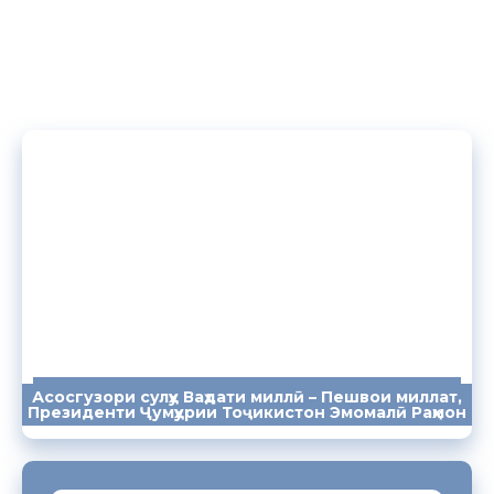
Асосгузори сулҳу Ваҳдати миллӣ – Пешвои миллат,
ПАЁМҲО
СУХАНРОНИҲО
СОМОНА
Президенти Ҷумҳурии Тоҷикистон Эмомалӣ Раҳмон