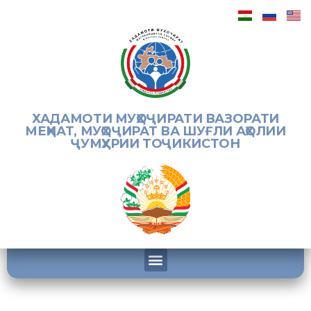
ХАДАМОТИ МУҲОҶИРАТИ ВАЗОРАТИ
МЕҲНАТ, МУҲОҶИРАТ ВА ШУҒЛИ АҲОЛИИ
ҶУМҲУРИИ ТОҶИКИСТОН