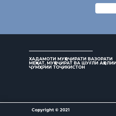
ХАДАМОТИ МУҲОҶИРАТИ ВАЗОРАТИ
МЕҲНАТ, МУҲОҶИРАТ ВА ШУҒЛИ АҲОЛИ
ҶУМҲУРИИ ТОҶИКИСТОН
Copyright © 2021