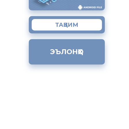
ходимо
ТАҚВИМ
ния на
выдаваться
ЭЪЛОНҲО
ения с
ние в
грации и
миграции