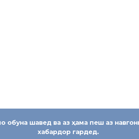
Намояндагии Вазорати ме
нат, м
шу
ғ
ли а
олии
Ҷ
Т дар ФР оид ба
мо обуна шавед ва аз ҳама пеш аз навго
хабардор гардед.