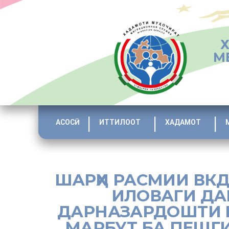
М
АСОСӢ
ИТТИЛООТ
ХАДАМОТ
ШАРҲИ РАСМИИ ВКД
ИЛОВАГИ ДАР
ДАРНАЗАРДОШТИ К
МАРБУТ БА ПЕШГ