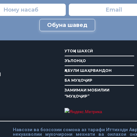
Обуна шавед
УТОҚИ ШАХСӢ
ЭЪЛОНҲО
ҚАБУЛИ ШАҲРВАНДОН
И
БА МУҲОҶИР
ЗАМИМАИ МОБИЛИИ
“МУҲОҶИР”
Навсози ва бозсозии сомона аз тарафи Иттиходи Авр
некуахволии мухочирони мехнати ва оилахои он