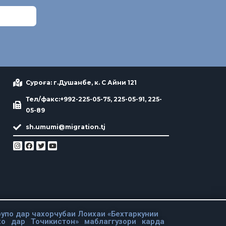
Суроға: г.Душанбе, к. С Айни 121
Тел/факс:+992-225-05-75, 225-05-91, 225-
05-89
sh.umumi@migration.tj
упо дар чахорчубаи Лоихаи «Бехтаркунии
хо дар Точикистон» маблаггузори карда