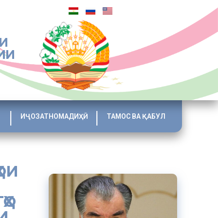
И
ИИ
ИҶОЗАТНОМАДИҲӢ
ТАМОС ВА ҚАБУЛ
ОИ
ҲО
И