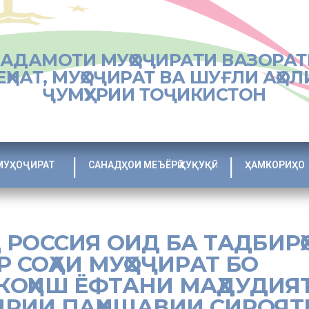
ХАДАМОТИ МУҲОҶИРАТИ ВАЗОРАТ
ЕҲНАТ, МУҲОҶИРАТ ВА ШУҒЛИ АҲОЛ
ҶУМҲУРИИ ТОҶИКИСТОН
МУҲОҶИРАТ
САНАДҲОИ МЕЪЁРӢ ҲУҚУҚӢ
ҲАМКОРИҲО
 РОССИЯ ОИД БА ТАДБИРҲ
 СОҲАИ МУҲОҶИРАТ БО
ОҲИШ ЁФТАНИ МАҲДУДИЯТ
ИРИИ ПАҲНШАВИИ СИРОЯТ