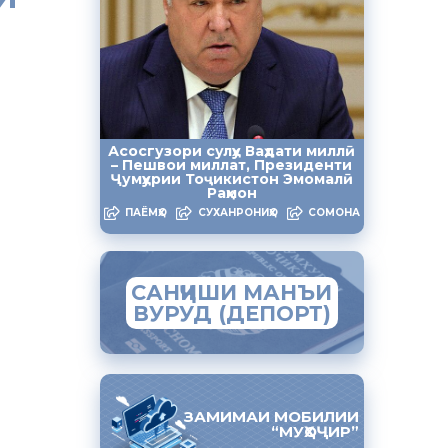
й
н и лиц
Асосгузори сулҳу Ваҳдати миллӣ
– Пешвои миллат, Президенти
ции
Ҷумҳурии Тоҷикистон Эмомалӣ
ря 2020
Раҳмон
ого
ПАЁМҲО
СУХАНРОНИҲО
СОМОНА
месту
САНҶИШИ МАНЪИ
ВУРУД (ДЕПОРТ)
живание,
года в
е
ЗАМИМАИ МОБИЛИИ
“МУҲОҶИР”
ств