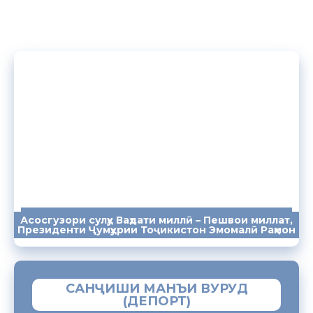
Асосгузори сулҳу Ваҳдати миллӣ – Пешвои миллат,
ПАЁМҲО
СУХАНРОНИҲО
СОМОНА
Президенти Ҷумҳурии Тоҷикистон Эмомалӣ Раҳмон
САНҶИШИ МАНЪИ ВУРУД
(ДЕПОРТ)