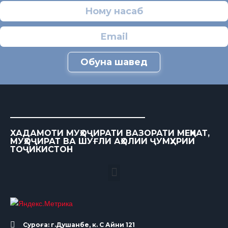
Обуна шавед
ХАДАМОТИ МУҲОҶИРАТИ ВАЗОРАТИ МЕҲНАТ,
МУҲОҶИРАТ ВА ШУҒЛИ АҲОЛИИ ҶУМҲУРИИ
ТОҶИКИСТОН
Суроға: г.Душанбе, к. С Айни 121