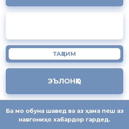
ЗАМИМАИ МОБИЛИИ “МУҲОҶИР”
ТАҚВИМ
ЭЪЛОНҲО
Ба мо обуна шавед ва аз ҳама пеш аз
навгониҳо хабардор гардед.