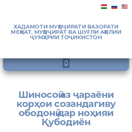
ХАДАМОТИ МУҲОҶИРАТИ ВАЗОРАТИ
МЕҲНАТ, МУҲОҶИРАТ ВА ШУҒЛИ АҲОЛИИ
ҶУМҲУРИИ ТОҶИКИСТОН
Шиносоӣ аз ҷараёни
корҳои созандагиву
ободонӣ дар ноҳияи
Қубодиён