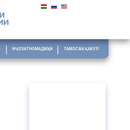
И
ИИ
ИҶОЗАТНОМАДИҲӢ
ТАМОС ВА ҚАБУЛ
тобусҳо,
чунин,