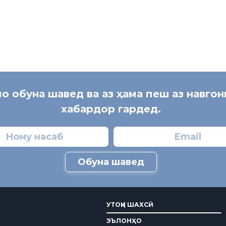
мо обуна шавед ва аз ҳама пеш аз навго
хабардор гардед.
Обуна шавед
УТОҚИ ШАХСӢ
ЭЪЛОНҲО