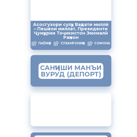
аблағ
Асосгузори сулҳу Ваҳдати миллӣ
да, аз
– Пешвои миллат, Президенти
Ҷумҳурии Тоҷикистон Эмомалӣ
о
Раҳмон
сирояти
ПАЁМҲО
СУХАНРОНИҲО
СОМОНА
и
САНҶИШИ МАНЪИ
инчунин
ВУРУД (ДЕПОРТ)
я
ии
ЗАМИМАИ МОБИЛИИ
“МУҲОҶИР”