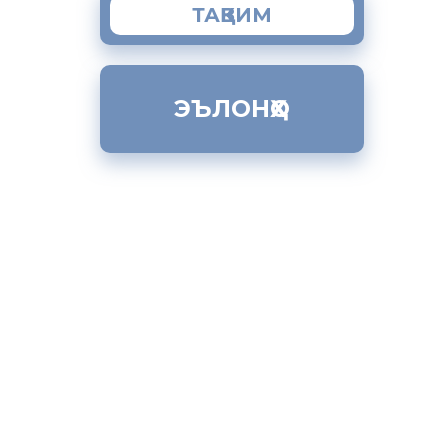
ТАҚВИМ
ЭЪЛОНҲО