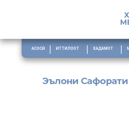
М
АСОСӢ
ИТТИЛООТ
ХАДАМОТ
Эълони Сафорати 
[:tj]
Ҳамватанони муҳтарам!
Рӯзҳои охир аз тарафи баъзе шахсони манфиатҷӯ ва ғара
сафар намудан ба Тоҷикистон имконпазир аст, миёни ш