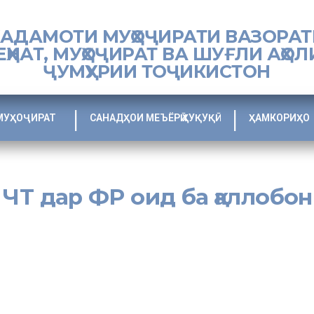
ХАДАМОТИ МУҲОҶИРАТИ ВАЗОРАТ
ЕҲНАТ, МУҲОҶИРАТ ВА ШУҒЛИ АҲОЛ
ҶУМҲУРИИ ТОҶИКИСТОН
МУҲОҶИРАТ
САНАДҲОИ МЕЪЁРӢ ҲУҚУҚӢ
ҲАМКОРИҲО
ЧТ дар ФР оид ба қаллобон
знок дар бораи он, ки гӯё тавассути нақлиёти заминӣ, аз ҷумла ав
аҳрвандон маълумоти беасос ва нодуруст паҳн карда мешавад. Ҳам