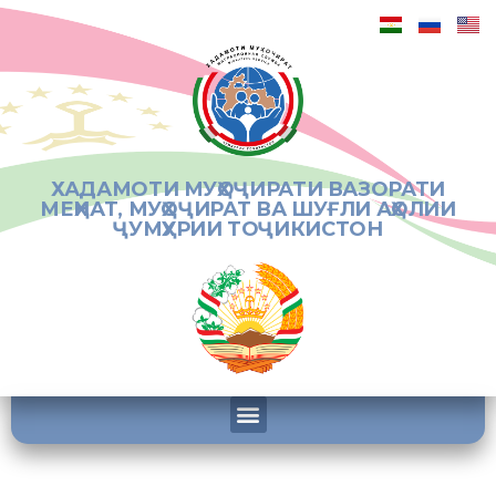
ХАДАМОТИ МУҲОҶИРАТИ ВАЗОРАТИ
МЕҲНАТ, МУҲОҶИРАТ ВА ШУҒЛИ АҲОЛИИ
ҶУМҲУРИИ ТОҶИКИСТОН