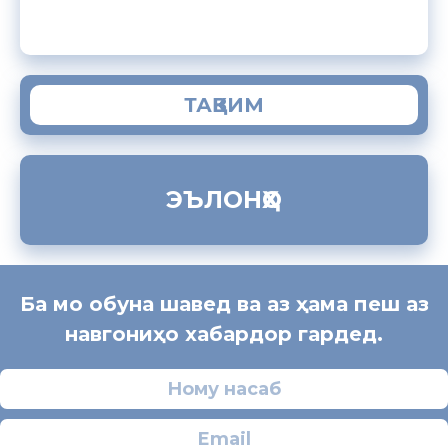
ЗАМИМАИ МОБИЛИИ “МУҲОҶИР”
ТАҚВИМ
ЭЪЛОНҲО
Ба мо обуна шавед ва аз ҳама пеш аз
навгониҳо хабардор гардед.