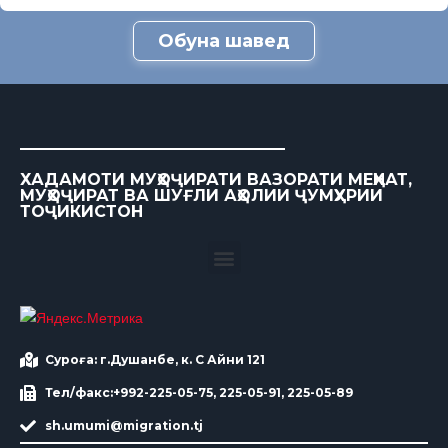
Обуна шавед
ХАДАМОТИ МУҲОҶИРАТИ ВАЗОРАТИ МЕҲНАТ,
МУҲОҶИРАТ ВА ШУҒЛИ АҲОЛИИ ҶУМҲУРИИ
ТОҶИКИСТОН
Суроға: г.Душанбе, к. С Айни 121
Тел/факс:+992-225-05-75, 225-05-91, 225-05-89
sh.umumi@migration.tj