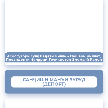
Асосгузори сулҳу Ваҳдати миллӣ – Пешвои миллат,
ПАЁМҲО
СУХАНРОНИҲО
СОМОНА
Президенти Ҷумҳурии Тоҷикистон Эмомалӣ Раҳмон
САНҶИШИ МАНЪИ ВУРУД
(ДЕПОРТ)