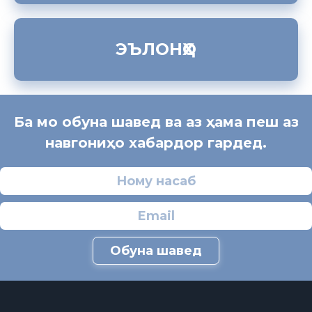
ЭЪЛОНҲО
Ба мо обуна шавед ва аз ҳама пеш аз
навгониҳо хабардор гардед.
Обуна шавед