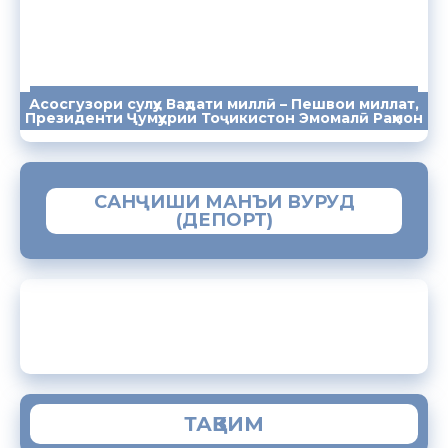
Асосгузори сулҳу Ваҳдати миллӣ – Пешвои миллат,
ПАЁМҲО
СУХАНРОНИҲО
СОМОНА
Президенти Ҷумҳурии Тоҷикистон Эмомалӣ Раҳмон
САНҶИШИ МАНЪИ ВУРУД
(ДЕПОРТ)
ЗАМИМАИ МОБИЛИИ “МУҲОҶИР”
ТАҚВИМ