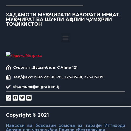
ХАДАМОТИ МУҲОҶИРАТИ ВАЗОРАТИ МЕҲНАТ,
МУҲОҶИРАТ ВА ШУҒЛИ АҲОЛИИ ҶУМҲУРИИ
ТОҶИКИСТОН
Суроға: г.Душанбе, к. С Айни 121
Тел/факс:+992-225-05-75, 225-05-91, 225-05-89
sh.umumi@migration.tj
Copyright © 2021
Навсози ва бозсозии сомона аз тарафи Иттиходи
Аврупо дар чахорчубаи Лоихаи «Бехтаркунии