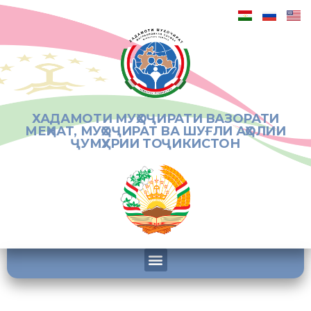
ХАДАМОТИ МУҲОҶИРАТИ ВАЗОРАТИ
МЕҲНАТ, МУҲОҶИРАТ ВА ШУҒЛИ АҲОЛИИ
ҶУМҲУРИИ ТОҶИКИСТОН