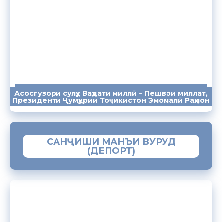
Асосгузори сулҳу Ваҳдати миллӣ – Пешвои миллат,
ПАЁМҲО
СУХАНРОНИҲО
СОМОНА
Президенти Ҷумҳурии Тоҷикистон Эмомалӣ Раҳмон
САНҶИШИ МАНЪИ ВУРУД
(ДЕПОРТ)
ЗАМИМАИ МОБИЛИИ “МУҲОҶИР”