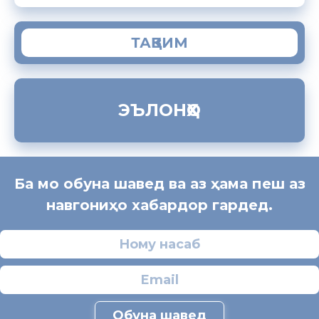
ТАҚВИМ
ЭЪЛОНҲО
Ба мо обуна шавед ва аз ҳама пеш аз
навгониҳо хабардор гардед.
Обуна шавед