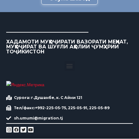
ХАДАМОТИ МУҲОҶИРАТИ ВАЗОРАТИ МЕҲНАТ,
МУҲОҶИРАТ ВА ШУҒЛИ АҲОЛИИ ҶУМҲУРИИ
ТОҶИКИСТОН
Суроға: г.Душанбе, к. С Айни 121
Тел/факс:+992-225-05-75, 225-05-91, 225-05-89
sh.umumi@migration.tj