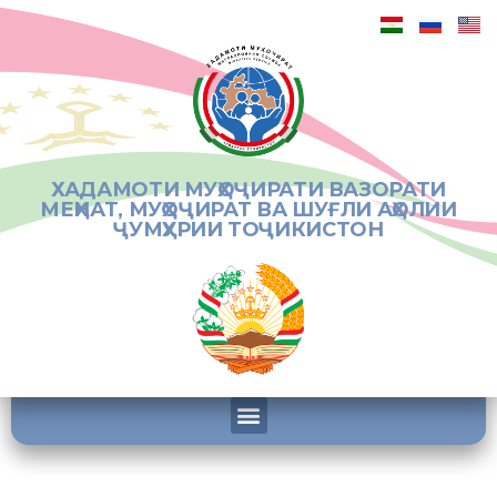
ХАДАМОТИ МУҲОҶИРАТИ ВАЗОРАТИ
МЕҲНАТ, МУҲОҶИРАТ ВА ШУҒЛИ АҲОЛИИ
ҶУМҲУРИИ ТОҶИКИСТОН