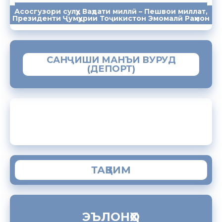
Асосгузори сулҳу Ваҳдати миллӣ – Пешвои миллат,
ПАЁМҲО
СУХАНРОНИҲО
СОМОНА
Президенти Ҷумҳурии Тоҷикистон Эмомалӣ Раҳмон
САНҶИШИ МАНЪИ ВУРУД
(ДЕПОРТ)
ЗАМИМАИ МОБИЛИИ “МУҲОҶИР”
ТАҚВИМ
ЭЪЛОНҲО