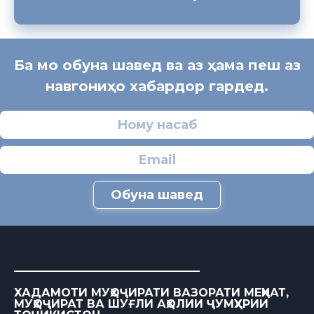
Ба мо обуна шавед ва аз ҳама пеш аз
навгониҳо хабардор гардед.
Обуна шавед
ХАДАМОТИ МУҲОҶИРАТИ ВАЗОРАТИ МЕҲНАТ,
МУҲОҶИРАТ ВА ШУҒЛИ АҲОЛИИ ҶУМҲУРИИ