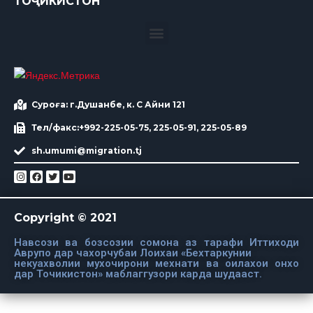
ТОҶИКИСТОН
Суроға: г.Душанбе, к. С Айни 121
Тел/факс:+992-225-05-75, 225-05-91, 225-05-89
sh.umumi@migration.tj
Copyright © 2021
Навсози ва бозсозии сомона аз тарафи Иттиходи
Аврупо дар чахорчубаи Лоихаи «Бехтаркунии
некуахволии мухочирони мехнати ва оилахои онхо
дар Точикистон» маблаггузори карда шудааст.