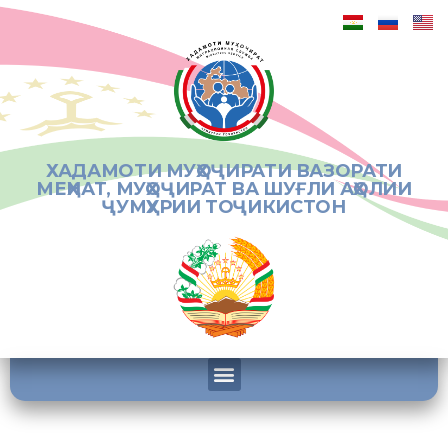
ХАДАМОТИ МУҲОҶИРАТИ ВАЗОРАТИ
МЕҲНАТ, МУҲОҶИРАТ ВА ШУҒЛИ АҲОЛИИ
ҶУМҲУРИИ ТОҶИКИСТОН