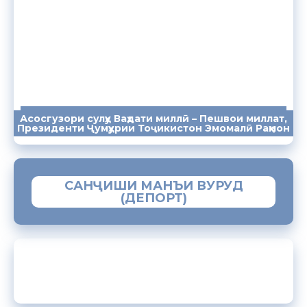
Асосгузори сулҳу Ваҳдати миллӣ – Пешвои миллат,
ПАЁМҲО
СУХАНРОНИҲО
СОМОНА
Президенти Ҷумҳурии Тоҷикистон Эмомалӣ Раҳмон
САНҶИШИ МАНЪИ ВУРУД
(ДЕПОРТ)
ЗАМИМАИ МОБИЛИИ “МУҲОҶИР”