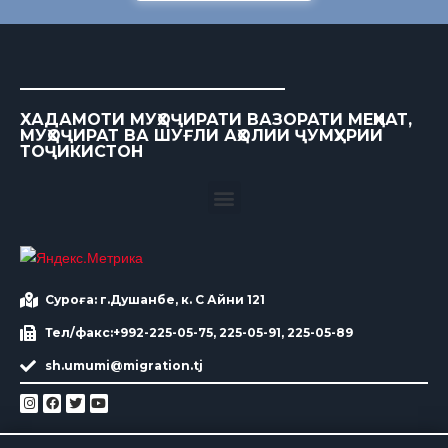
ХАДАМОТИ МУҲОҶИРАТИ ВАЗОРАТИ МЕҲНАТ,
МУҲОҶИРАТ ВА ШУҒЛИ АҲОЛИИ ҶУМҲУРИИ
ТОҶИКИСТОН
Суроға: г.Душанбе, к. С Айни 121
Тел/факс:+992-225-05-75, 225-05-91, 225-05-89
sh.umumi@migration.tj