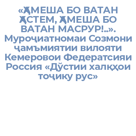
«ҲАМЕША БО ВАТАН
ҲАСТЕМ, ҲАМЕША БО
ВАТАН МАСРУР!..».
Муроҷиатномаи Созмони
ҷамъмиятии вилояти
Кемеровои Федератсияи
Россия «Дўстии халқҳои
тоҷику рус»
[:tj]
Дар робита ба паҳншавии бемории коронавируси Созмони
ҷамъятии вилояти Кемеровои Федератсияи Россия «Дӯстии
халқҳои тоҷику рус» мустақар дар шаҳри Новокузнетск
муроҷиатнома қабул намудааст, ки матни он имрӯз ба АМИТ
«Ховар» расид. Дар он омадааст: