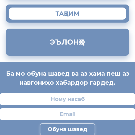
ТАҚВИМ
ЭЪЛОНҲО
Ба мо обуна шавед ва аз ҳама пеш аз
навгониҳо хабардор гардед.
Обуна шавед