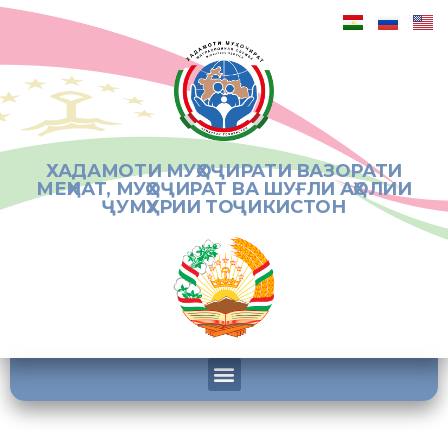
ХАДАМОТИ МУҲОҶИРАТИ ВАЗОРАТИ
МЕҲНАТ, МУҲОҶИРАТ ВА ШУҒЛИ АҲОЛИИ
ҶУМҲУРИИ ТОҶИКИСТОН