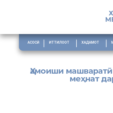
М
АСОСӢ
ИТТИЛООТ
ХАДАМОТ
Ҳамоиши машваратӣ
меҳнат да
25 июни соли равон дар Вазорати меҳнат, муҳоҷират ва 
бехатарии меҳнат, ҳифзи ҷойҳои кории фаъол, пешгирӣ а
пандемия баргузор гардид.