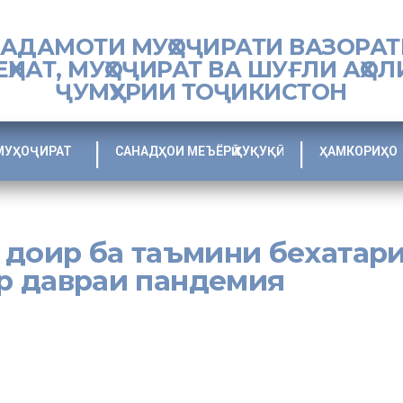
ХАДАМОТИ МУҲОҶИРАТИ ВАЗОРАТ
ЕҲНАТ, МУҲОҶИРАТ ВА ШУҒЛИ АҲОЛ
ҶУМҲУРИИ ТОҶИКИСТОН
МУҲОҶИРАТ
САНАДҲОИ МЕЪЁРӢ ҲУҚУҚӢ
ҲАМКОРИҲО
 доир ба таъмини бехатар
р давраи пандемия
шуғли аҳолии Ҷумҳурии Тоҷикистон ҳамоиши машваратӣ доир ба таъм
з басташавии корхонаву коргоҳҳо ва таъмини манфиатҳои коргарон да