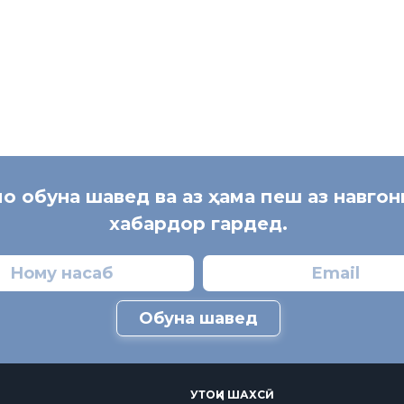
мо обуна шавед ва аз ҳама пеш аз навго
хабардор гардед.
Обуна шавед
УТОҚИ ШАХСӢ