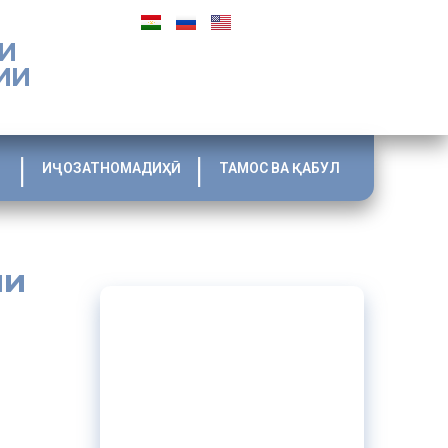
И
ИИ
ИҶОЗАТНОМАДИҲӢ
ТАМОС ВА ҚАБУЛ
ии
ини
р давраи