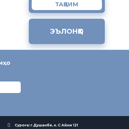
ТАҚВИМ
ЭЪЛОНҲО
ниҳо
Суроға: г.Душанбе, к. С Айни 121