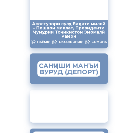
мустақили
яҳои
Асосгузори сулҳу Ваҳдати миллӣ
ои касабаи
– Пешвои миллат, Президенти
Ҷумҳурии Тоҷикистон Эмомалӣ
ҷиҳати
Раҳмон
ПАЁМҲО
СУХАНРОНИҲО
СОМОНА
они
би
САНҶИШИ МАНЪИ
ВУРУД (ДЕПОРТ)
и
ндурустӣ
ЗАМИМАИ МОБИЛИИ
“МУҲОҶИР”
т ва шуғли
Тоҷикистон