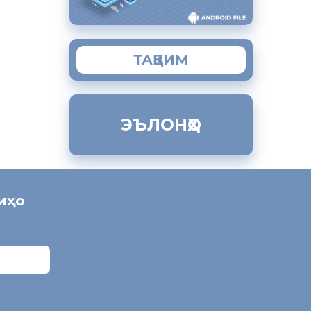
ТАҚВИМ
ЭЪЛОНҲО
ниҳо