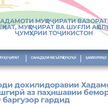
ХАДАМОТИ МУҲОҶИРАТИ ВАЗОРАТ
ЕҲНАТ, МУҲОҶИРАТ ВА ШУҒЛИ АҲОЛ
ҶУМҲУРИИ ТОҶИКИСТОН
МУҲОҶИРАТ
САНАДҲОИ МЕЪЁРӢ ҲУҚУҚӢ
ҲАМКОРИҲО
тоди дохилидоравии Хадам
ешгирӣ аз паҳншавии бемо
 баргузор гардид