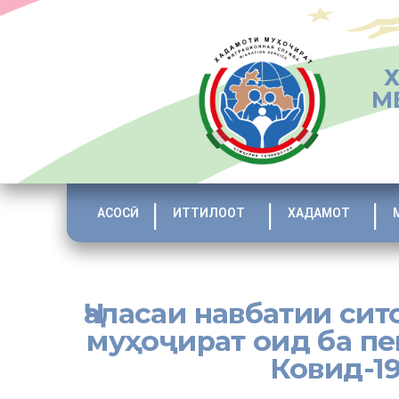
М
АСОСӢ
ИТТИЛООТ
ХАДАМОТ
Ҷаласаи навбатии си
муҳоҷират оид ба п
Ковид-19