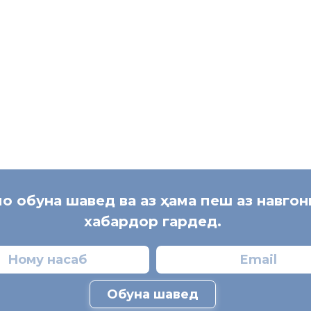
мо обуна шавед ва аз ҳама пеш аз навго
хабардор гардед.
Обуна шавед