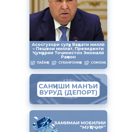
вид-19)
кишварҳои
ронавирус»
Асосгузори сулҳу Ваҳдати миллӣ
– Пешвои миллат, Президенти
рид.
Ҷумҳурии Тоҷикистон Эмомалӣ
Раҳмон
ПАЁМҲО
СУХАНРОНИҲО
СОМОНА
расӣ қарор
оҷиратро
САНҶИШИ МАНЪИ
ӣ даст
ВУРУД (ДЕПОРТ)
амоянд.
изатӣ,
ЗАМИМАИ МОБИЛИИ
“МУҲОҶИР”
р ЮСУПОВ