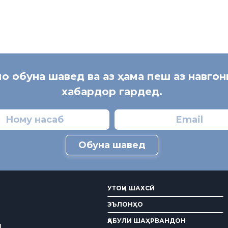
мо обуна шавед ва аз ҳама пеш аз навго
хабардор гардед.
Обуна шавед
УТОҚИ ШАХСӢ
ЭЪЛОНҲО
ҚАБУЛИ ШАҲРВАНДОН
И