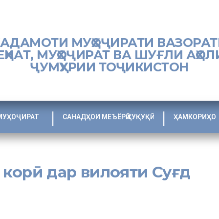
ХАДАМОТИ МУҲОҶИРАТИ ВАЗОРАТ
ЕҲНАТ, МУҲОҶИРАТ ВА ШУҒЛИ АҲОЛ
ҶУМҲУРИИ ТОҶИКИСТОН
МУҲОҶИРАТ
САНАДҲОИ МЕЪЁРӢ ҲУҚУҚӢ
ҲАМКОРИҲО
и корӣ дар вилояти Суғд
аёсати Ҳукумати Ҷумҳурии Тоҷикистон аз 28-уми сентябри соли 2020,
ҳнат таҳти сарварии Вазири меҳнат, муҳоҷират ва шуғли аҳолии Ҷ
 гурўҳи кори вазорати мазкур ба вилояти Суғд ташриф овард. Дар 