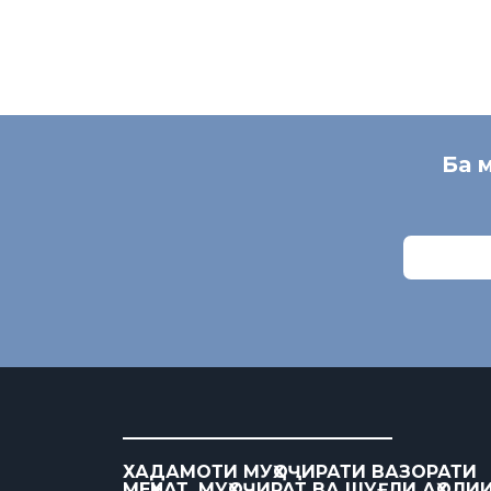
Ба 
ХАДАМОТИ МУҲОҶИРАТИ ВАЗОРАТИ
МЕҲНАТ, МУҲОҶИРАТ ВА ШУҒЛИ АҲОЛИ