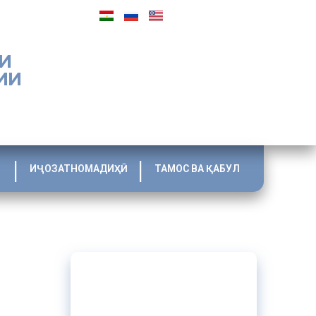
И
ИИ
ИҶОЗАТНОМАДИҲӢ
ТАМОС ВА ҚАБУЛ
 №11 бо
умҳурии
доираи ин