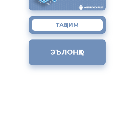
ТАҚВИМ
ЭЪЛОНҲО