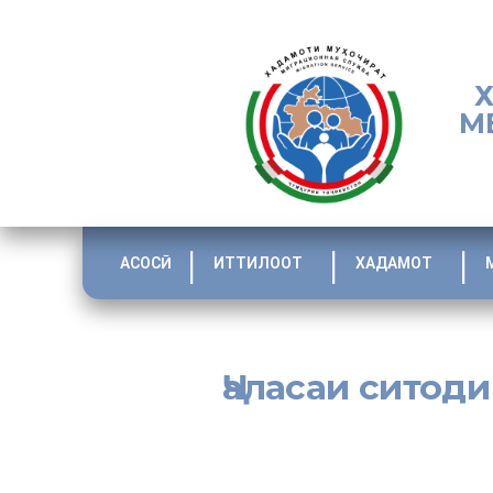
М
АСОСӢ
ИТТИЛООТ
ХАДАМОТ
Ҷаласаи ситод
[:tj]Дар робита ба иҷрои супориши Протоколи маҷлиси Р
мақсади бартарафсозии қарздорӣ аз пардохти музди ме
Тоҷикистон Ширин Амонзода рўзи 10 декабри соли равон