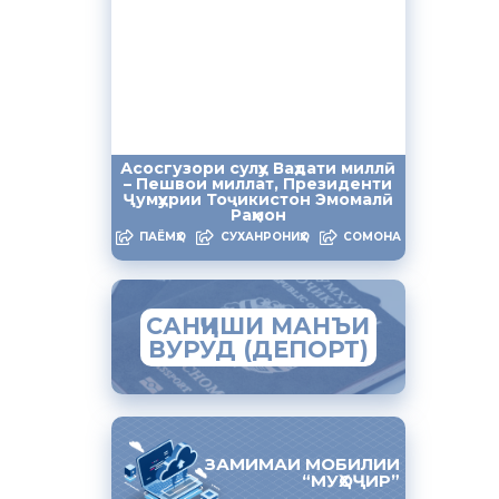
ат ва
 бахшҳои
муҳоҷират
техникӣ
Асосгузори сулҳу Ваҳдати миллӣ
тӣ мулоқот
– Пешвои миллат, Президенти
Ҷумҳурии Тоҷикистон Эмомалӣ
Раҳмон
ПАЁМҲО
СУХАНРОНИҲО
СОМОНА
қарзи
САНҶИШИ МАНЪИ
Хуҷанд бо
ВУРУД (ДЕПОРТ)
вилоятӣ,
, сардори
и аз
ЗАМИМАИ МОБИЛИИ
ила
“МУҲОҶИР”
ои фаврӣ