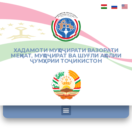
ХАДАМОТИ МУҲОҶИРАТИ ВАЗОРАТИ
МЕҲНАТ, МУҲОҶИРАТ ВА ШУҒЛИ АҲОЛИИ
ҶУМҲУРИИ ТОҶИКИСТОН