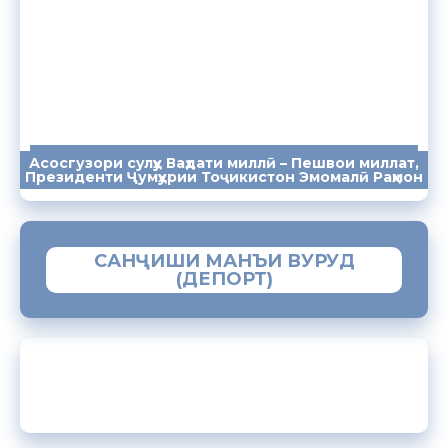
Асосгузори сулҳу Ваҳдати миллӣ – Пешвои миллат,
ПАЁМҲО
СУХАНРОНИҲО
СОМОНА
Президенти Ҷумҳурии Тоҷикистон Эмомалӣ Раҳмон
САНҶИШИ МАНЪИ ВУРУД
(ДЕПОРТ)
ЗАМИМАИ МОБИЛИИ “МУҲОҶИР”