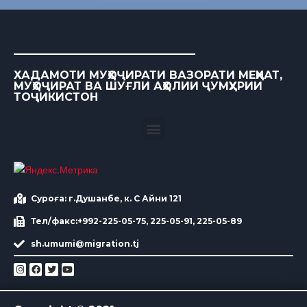
ХАДАМОТИ МУҲОҶИРАТИ ВАЗОРАТИ МЕҲНАТ,
МУҲОҶИРАТ ВА ШУҒЛИ АҲОЛИИ ҶУМҲУРИИ
ТОҶИКИСТОН
Суроға: г.Душанбе, к. С Айни 121
Тел/факс:+992-225-05-75, 225-05-91, 225-05-89
sh.umumi@migration.tj