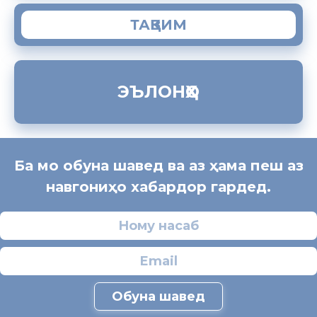
ТАҚВИМ
ЭЪЛОНҲО
Ба мо обуна шавед ва аз ҳама пеш аз
навгониҳо хабардор гардед.
Обуна шавед