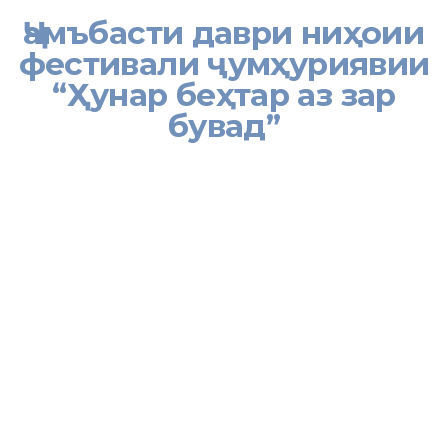
Ҷамъбасти даври ниҳоии
фестивали ҷумҳуриявии
“Ҳунар беҳтар аз зар
бувад”
24 апрел дар Муассисаи давлатии «Боғи Ирам»-и шаҳри
Душанбе аз ҷониби Вазорати меҳнат, муҳоҷират ва шуғли
аҳолии Ҷумҳурии Тоҷикистон, мувофиқи Амри Президенти
Ҷумҳурии Тоҷикистон, бо мақсади иҷрои Нақшаи баргузории
фестивал, намоиш, ид ва озмунҳои анъана ва ҳунарҳои
мардумӣ дар Ҷумҳурии Тоҷикистон ва дар доираи эълон
гардидани солҳои 2018-2021 ҳамчун Солҳои рушди деҳот,
сайёҳӣ ва ҳунарҳои мардумӣ даври ниҳоии Фестивали
ҷумҳуриявии «Ҳунар беҳтар аз зар бувад» баргузор гардид.
Мутобиқи низомномаи тасдиқшуда, фестивал дар се давр доир
гардида, даври аввали он дар шаҳру ноҳияҳо, даври дуюм дар
маркази вилоятҳо ва даври сеюм 24 апрел дар пойтахт