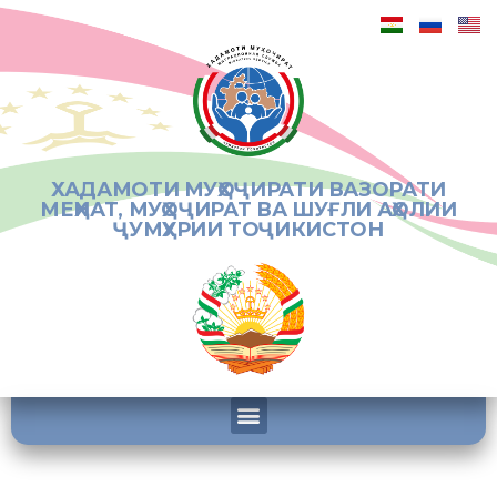
ХАДАМОТИ МУҲОҶИРАТИ ВАЗОРАТИ
МЕҲНАТ, МУҲОҶИРАТ ВА ШУҒЛИ АҲОЛИИ
ҶУМҲУРИИ ТОҶИКИСТОН