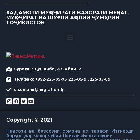
ХАДАМОТИ МУҲОҶИРАТИ ВАЗОРАТИ МЕҲНАТ,
МУҲОҶИРАТ ВА ШУҒЛИ АҲОЛИИ ҶУМҲУРИИ
ТОҶИКИСТОН
Суроға: г.Душанбе, к. С Айни 121
Тел/факс:+992-225-05-75, 225-05-91, 225-05-89
sh.umumi@migration.tj
Copyright © 2021
Навсози ва бозсозии сомона аз тарафи Иттиходи
Аврупо дар чахорчубаи Лоихаи «Бехтаркунии