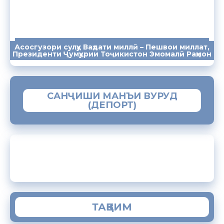
Асосгузори сулҳу Ваҳдати миллӣ – Пешвои миллат,
ПАЁМҲО
СУХАНРОНИҲО
СОМОНА
Президенти Ҷумҳурии Тоҷикистон Эмомалӣ Раҳмон
САНҶИШИ МАНЪИ ВУРУД
(ДЕПОРТ)
ЗАМИМАИ МОБИЛИИ “МУҲОҶИР”
ТАҚВИМ