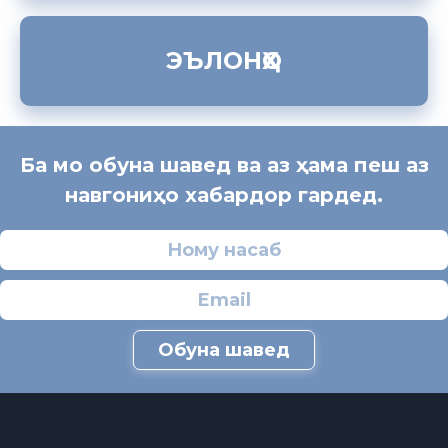
ЭЪЛОНҲО
Ба мо обуна шавед ва аз ҳама пеш аз
навгониҳо хабардор гардед.
Обуна шавед