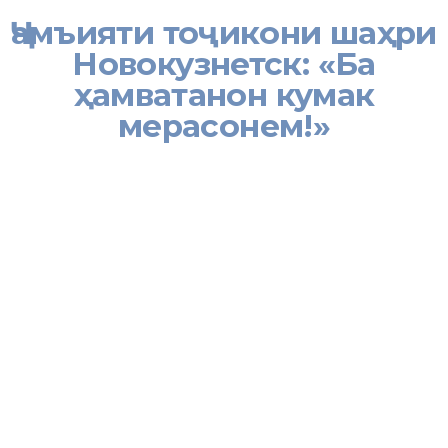
Ҷамъияти тоҷикони шаҳри
Новокузнетск: «Ба
ҳамватанон кумак
мерасонем!»
[:tj]
амъияти то
ҷ
икони ша
ҳ
ри Новокузнетск: «Ба
ҳ
амватанон
кумак мерасонем!»
Ҷ
амъияти то
ҷ
икони ша
ҳ
ри Новокузнетск, ки «Д
ӯ
стии
хал
қҳ
ои то
ҷ
ику рус» ном гирифтааст, бо сарварии
Шавкат
ҷ
он То
ҳ
иров ва фаъолони ин
ҷ
амъият Ра
ҳ
монал
ӣ
Одинаев, Имоиддин Сониев,
Қ
а
ҳ
рамон
Ҳ
амдамов,
Ма
ҳ
мадкарим Абдукаримов ва Дилшоди Рамазон
ӣ
барои
зиёда аз дусад нафар оила
ҳ
ои му
ҳ
о
ҷ
ирони ме
ҳ
нат
ӣ
ва
ҳ
амватаноне, ки айни
ҳ
ол бо сабаби бекор
ӣ
дар Россия банд
мондаанд,
ҳ
амчунин дониш
ҷӯ
ёни то
ҷ
ик ва маъюбону
солх
ӯ
рдагон новобаста аз миллату хал
қ
ияташон, ки ниёз ба
дастгир
ӣ
доштанд, кумак расониданд
.