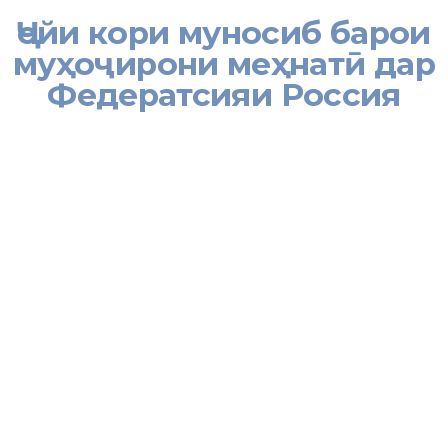
Ҷойи кори муносиб барои
муҳоҷирони меҳнатӣ дар
Федератсияи Россия
Намояндагии Вазорати меҳнат, муҳоҷират ва шуғли аҳолии
Ҷумҳурии Тоҷикистон дар Федератсияи Россия оид ба муҳоҷират
дар нимсолаи аввали соли 2021 беш аз 2352 нафар
шаҳрвандони Ҷумҳурии Тоҷикистон – муҳоҷирони меҳнатиро бо
ҷойи кори доимӣ таъмин намуд.
Мавриди зикр аст, ки бо ҷойи кори доимӣ таъмин намудани
муҳоҷирони меҳнатӣ ва мусоидат ба ҳали масъалаҳои фаъолияти
меҳнатии шаҳрвандони Ҷумҳурии Тоҷикистон дар Федератсияи
Россия яке аз самтҳои асосии фаъолияти Намояндагӣ ба ҳисоб
рафта, бо ин мақсад Намояндагӣ бо корфармоёни Федератсияи
Россия ҳамкории пайваста ва густурдаро ба роҳ мондааст.
Намояндагӣ аз шаҳрвандони Ҷумҳурии Тоҷикистон – муҳоҷирони