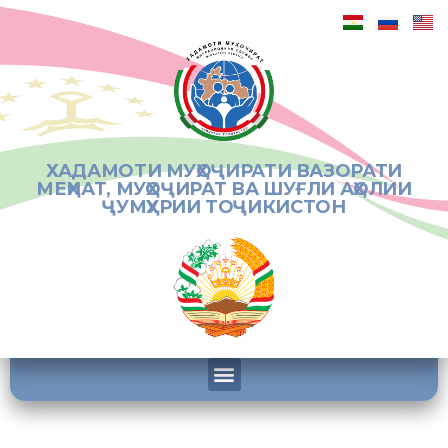
ХАДАМОТИ МУҲОҶИРАТИ ВАЗОРАТИ
МЕҲНАТ, МУҲОҶИРАТ ВА ШУҒЛИ АҲОЛИИ
ҶУМҲУРИИ ТОҶИКИСТОН