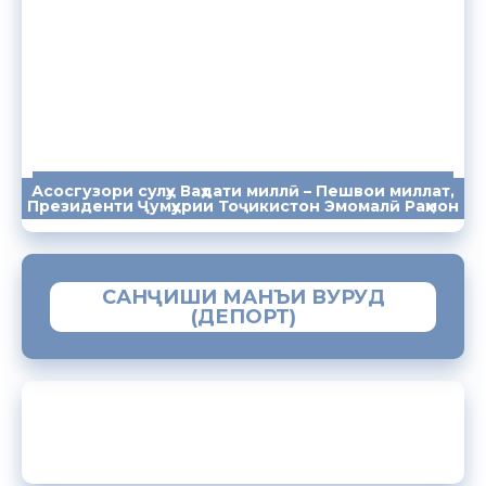
Асосгузори сулҳу Ваҳдати миллӣ – Пешвои миллат,
ПАЁМҲО
СУХАНРОНИҲО
СОМОНА
Президенти Ҷумҳурии Тоҷикистон Эмомалӣ Раҳмон
САНҶИШИ МАНЪИ ВУРУД
(ДЕПОРТ)
ЗАМИМАИ МОБИЛИИ “МУҲОҶИР”