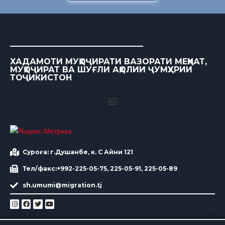
ХАДАМОТИ МУҲОҶИРАТИ ВАЗОРАТИ МЕҲНАТ,
МУҲОҶИРАТ ВА ШУҒЛИ АҲОЛИИ ҶУМҲУРИИ
ТОҶИКИСТОН
Суроға: г.Душанбе, к. С Айни 121
Тел/факс:+992-225-05-75, 225-05-91, 225-05-89
sh.umumi@migration.tj