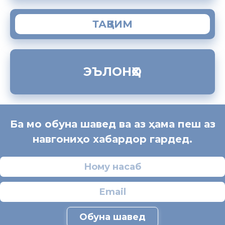
ТАҚВИМ
ЭЪЛОНҲО
Ба мо обуна шавед ва аз ҳама пеш аз
навгониҳо хабардор гардед.
Обуна шавед