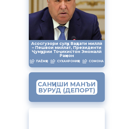
Спитамен,
илояти
ояти Суғд
Асосгузори сулҳу Ваҳдати миллӣ
тамен
– Пешвои миллат, Президенти
ҳо,
Ҷумҳурии Тоҷикистон Эмомалӣ
Раҳмон
 ҳамзамон
ПАЁМҲО
СУХАНРОНИҲО
СОМОНА
САНҶИШИ МАНЪИ
ВУРУД (ДЕПОРТ)
ЗАМИМАИ МОБИЛИИ
“МУҲОҶИР”