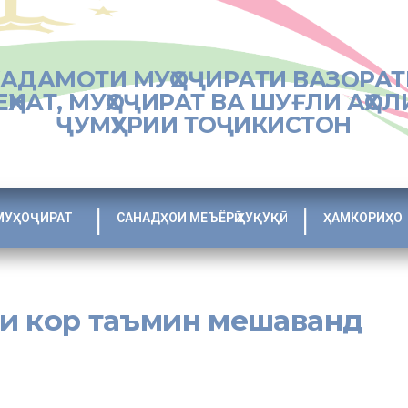
ХАДАМОТИ МУҲОҶИРАТИ ВАЗОРАТ
ЕҲНАТ, МУҲОҶИРАТ ВА ШУҒЛИ АҲОЛ
ҶУМҲУРИИ ТОҶИКИСТОН
МУҲОҶИРАТ
САНАДҲОИ МЕЪЁРӢ ҲУҚУҚӢ
ҲАМКОРИҲО
йи кор таъмин мешаванд
уғд дар муқоиса бо сафарбаркунии муҳоҷирони меҳнатӣ ба Федератс
а сусттар ҷараён дорад. Дар самти мазкур асосан ҶДММ «Мирзова 