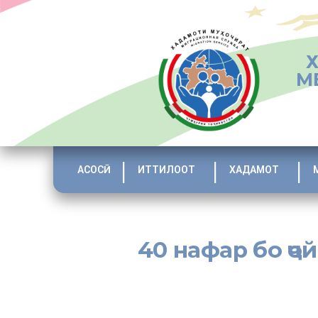
М
АСОСӢ
ИТТИЛООТ
ХАДАМОТ
40 нафар бо ҷо
[:tj]Тибқи мушоҳидаҳо соли равон дар миқёси вилояти С
раванди бо ҷойи кор таъмин намудани онҳо дар хориҷ
корбарӣ намуда истодааст.