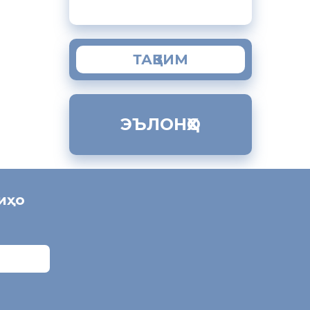
ТАҚВИМ
ЭЪЛОНҲО
ниҳо