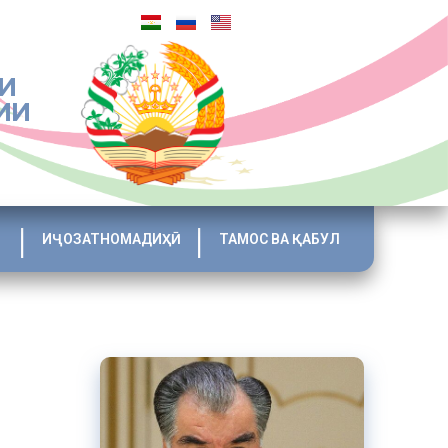
И
ИИ
ИҶОЗАТНОМАДИҲӢ
ТАМОС ВА ҚАБУЛ
ияи Россия
К»