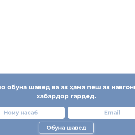
мо обуна шавед ва аз ҳама пеш аз навго
хабардор гардед.
Обуна шавед