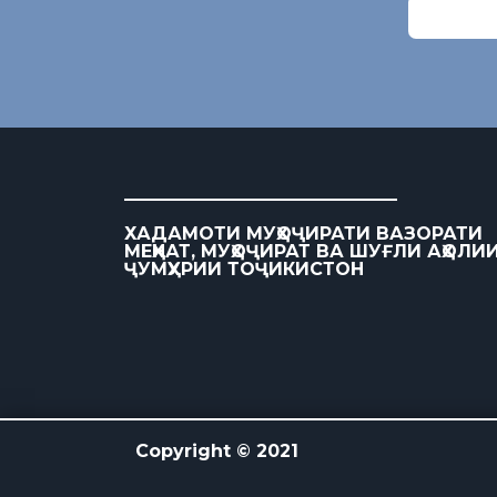
ХАДАМОТИ МУҲОҶИРАТИ ВАЗОРАТИ
МЕҲНАТ, МУҲОҶИРАТ ВА ШУҒЛИ АҲОЛИ
ҶУМҲУРИИ ТОҶИКИСТОН
Copyright © 2021