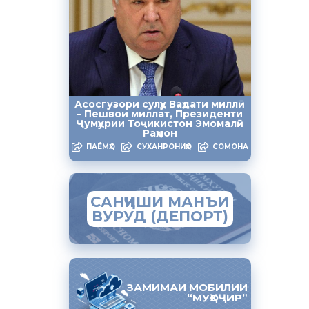
рдаанд.
Асосгузори сулҳу Ваҳдати миллӣ
уна
– Пешвои миллат, Президенти
Ҷумҳурии Тоҷикистон Эмомалӣ
Раҳмон
ПАЁМҲО
СУХАНРОНИҲО
СОМОНА
САНҶИШИ МАНЪИ
ВУРУД (ДЕПОРТ)
ву оромиро
ЗАМИМАИ МОБИЛИИ
“МУҲОҶИР”
роҳ гашта,