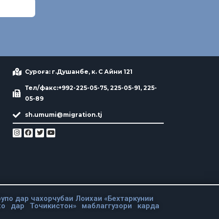
Суроға: г.Душанбе, к. С Айни 121
Тел/факс:+992-225-05-75, 225-05-91, 225-
05-89
sh.umumi@migration.tj
упо дар чахорчубаи Лоихаи «Бехтаркунии
хо дар Точикистон» маблаггузори карда