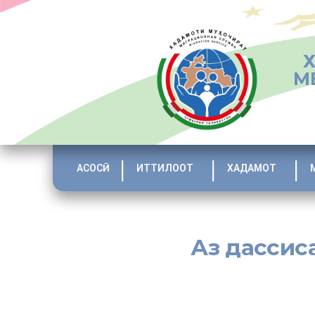
М
АСОСӢ
ИТТИЛООТ
ХАДАМОТ
Аз дассиса
Мардуми Тоҷикистон бунёди давлати демократӣ, ҳуқуқбу
медонад.