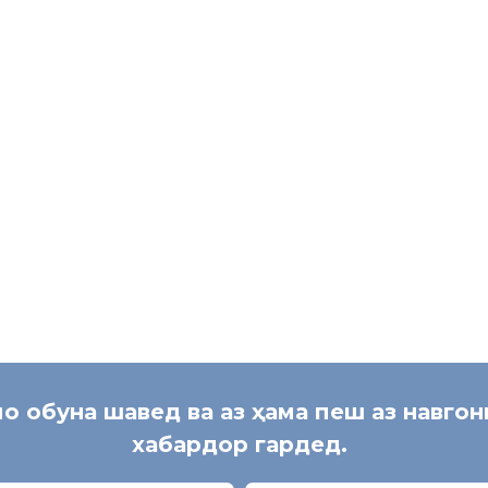
хатогии худро ислоҳ намоем.
меҳнати содиқона карда, бар муқобили ҳама гуна ҳизбу ҳаракатҳо
Набот
ъбаи муҳоҷирати меҳнатии Раёсати Хадамоти муҳоҷират дар шаҳ
мо обуна шавед ва аз ҳама пеш аз навго
хабардор гардед.