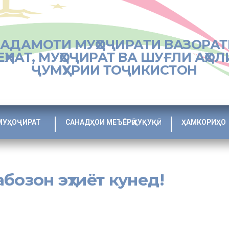
ХАДАМОТИ МУҲОҶИРАТИ ВАЗОРАТ
ЕҲНАТ, МУҲОҶИРАТ ВА ШУҒЛИ АҲОЛ
ҶУМҲУРИИ ТОҶИКИСТОН
МУҲОҶИРАТ
САНАДҲОИ МЕЪЁРӢ ҲУҚУҚӢ
ҲАМКОРИҲО
бозон эҳтиёт кунед!
нёд, иҷтимоӣ ва дунявиро ҳамчун дурнамои пешрафти ҳаёти ҷомеа 