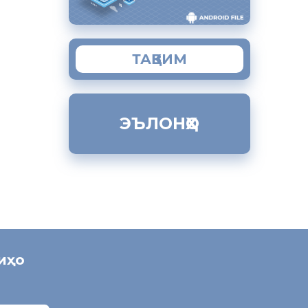
ТАҚВИМ
и ифротӣ
ов Насим,
ЭЪЛОНҲО
ри Душанбе
ниҳо