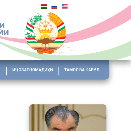
И
ИИ
ИҶОЗАТНОМАДИҲӢ
ТАМОС ВА ҚАБУЛ
ва давлат