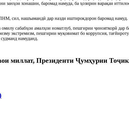
ни занҳои хонашин, баромад намуда, ба ҳозирин варақаи иттило
ПНМ, сил, нашъамандӣ дар назди иштирокдорон баромад намуд
а омилу сабабҳои амалҳои номатлуб, пешгирии ҷинояткорӣ дар 
зму экстремизм, пешгирии муқовимат бо коррупсия, тағйироту
 судманд намуданд.
швои миллат, Президенти Ҷумҳурии Тоҷи
)