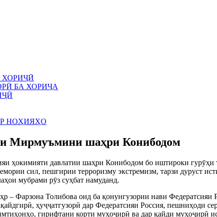
 ХОРИҶӢ
РӢ БА ХОРИҶА
ИҶӢ
АР НОҲИЯҲО
лаи Мирмуъмини шаҳри Конибодом
яи ҳокимияти давлатии шаҳри Конибодом бо иштироки гурӯҳи 
ории сил, пешгирии терроризму экстремизм, тарзи дуруст ис
аҳои мубрами рӯз суҳбат намуданд.
р – Фарзона Толибова оид ба қонунгузории нави Федератсияи Р
қайдгирӣ, ҳуҷҷатгузорӣ дар Федератсияи Россия, пешниҳоди сер
имтиҳонҳо, гирифтани корти муҳоҷирӣ ва дар қайди муҳоҷирӣ ис