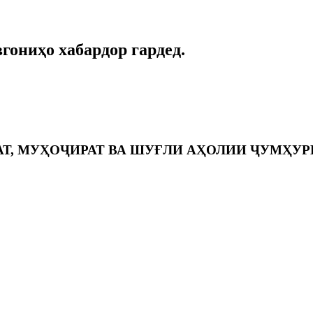
вгониҳо хабардор гардед.
АТ, МУҲОҶИРАТ ВА ШУҒЛИ АҲОЛИИ ҶУМҲУ