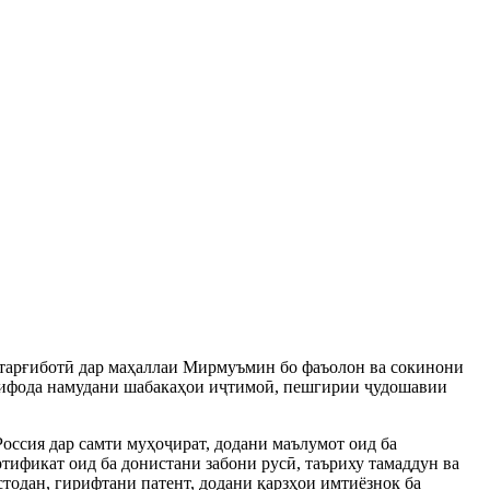
тарғиботӣ дар маҳаллаи Мирмуъмин бо фаъолон ва сокинони
тифода намудани шабакаҳои иҷтимоӣ, пешгирии ҷудошавии
оссия дар самти муҳоҷират, додани маълумот оид ба
тификат оид ба донистани забони русӣ, таъриху тамаддун ва
тодан, гирифтани патент, додани қарзҳои имтиёзнок ба