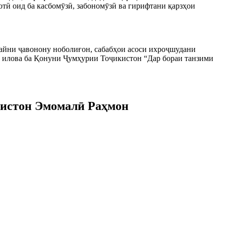
отӣ оид ба касбомӯзӣ, забономӯзӣ ва гирифтани қарзҳои
.
байни ҷавонону ноболиғон, сабабҳои асоси ихроҷшудани
 илова ба Қонуни Ҷумҳурии Тоҷикистон “Дар бораи танзими
кистон Эмомалӣ Раҳмон