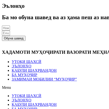
Эълонҳо
Ба мо обуна шавед ва аз ҳама пеш аз на
Обуна шавед
ХАДАМОТИ МУҲОҶИРАТИ ВАЗОРАТИ МЕҲН
УТОҚИ ШАХСӢ
ЭЪЛОНҲО
ҚАБУЛИ ШАҲРВАНДОН
БА МУҲОҶИР
ЗАМИМАИ МОБИЛИИ “МУҲОҶИР”
Menu
УТОҚИ ШАХСӢ
ЭЪЛОНҲО
ҚАБУЛИ ШАҲРВАНДОН
БА МУҲОҶИР