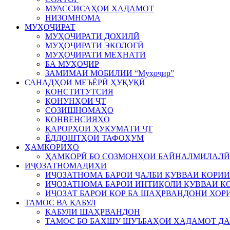
МУАССИСАҲОИ ХАДАМОТ
НИЗОМНОМА
МУҲОҶИРАТ
МУҲОҶИРАТИ ДОХИЛӢ
МУҲОҶИРАТИ ЭКОЛОГӢ
МУҲОҶИРАТИ МЕҲНАТӢ
БА МУҲОҶИР
ЗАМИМАИ МОБИЛИИ “Муҳоҷир”
САНАДҲОИ МЕЪЁРӢ ҲУҚУҚӢ
КОНСТИТУТСИЯ
ҚОНУНҲОИ ҶТ
СОЗИШНОМАҲО
КОНВЕНСИЯҲО
ҚАРОРҲОИ ҲУКУМАТИ ҶТ
ЁДДОШТҲОИ ТАФОҲУМ
ҲАМКОРИҲО
ҲАМКОРӢ БО СОЗМОНҲОИ БАЙНАЛМИЛАЛӢ
ИҶОЗАТНОМАДИҲӢ
ИҶОЗАТНОМА БАРОИ ҶАЛБИ ҚУВВАИ КОРИИ
ИҶОЗАТНОМА БАРОИ ИНТИҚОЛИ ҚУВВАИ КО
ИҶОЗАТ БАРОИ КОР БА ШАҲРВАНДОНИ ХОР
ТАМОС ВА ҚАБУЛ
ҚАБУЛИ ШАҲРВАНДОН
ТАМОС БО БАХШУ ШУЪБАҲОИ ХАДАМОТ Д