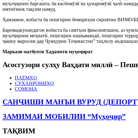
муҳоҷирони баргашта, ба касбомӯзӣ ва ҳунаромӯзӣ ҷалб намуда
имтиёзнок тақсим намуд.
Ҳамзамон, вобаста ба пешгирии бемориҳои сироятии ВНМО/Б
Баромадкунандагон вобаста ба самтҳои фаъолияташон, аз ҷумл
муҳоҷирони меҳнатӣ, пешгирии нашъамандӣ, пешгирии террори
ҷашну маросим дар Ҷумҳурии Тоҷикистон” таҳлилу андешаҳои
Маркази матбуоти Хадамоти муҳоҷират
Асосгузори сулҳу Ваҳдати миллӣ – Пе
ПАЁМҲО
СУХАНРОНИҲО
СОМОНА
САНҶИШИ МАНЪИ ВУРУД (ДЕПОРТ
ЗАМИМАИ МОБИЛИИ “Муҳоҷир”
ТАҚВИМ