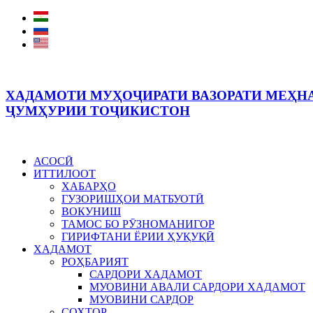
ХАДАМОТИ МУҲОҶИРАТИ ВАЗОРАТИ МЕҲНА
ҶУМҲУРИИ ТОҶИКИСТОН
АСОСӢ
ИТТИЛООТ
ХАБАРҲО
ГУЗОРИШҲОИ МАТБУОТӢ
ВОКУНИШ
ТАМОС БО РӮЗНОМАНИГОР
ГИРИФТАНИ ЁРИИ ҲУҚУҚӢ
ХАДАМОТ
РОҲБАРИЯТ
САРДОРИ ХАДАМОТ
МУОВИНИ АВАЛИ САРДОРИ ХАДАМОТ
МУОВИНИ САРДОР
СОХТОР