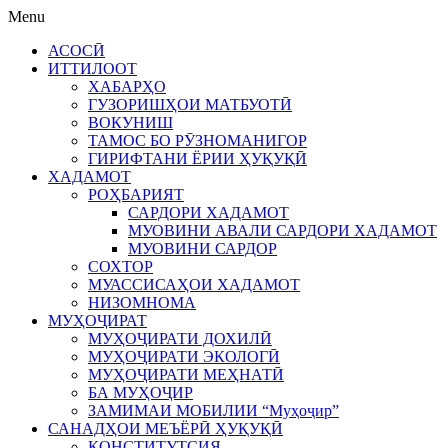
Menu
АСОСӢ
ИТТИЛООТ
ХАБАРҲО
ГУЗОРИШҲОИ МАТБУОТӢ
ВОКУНИШ
ТАМОС БО РӮЗНОМАНИГОР
ГИРИФТАНИ ЁРИИ ҲУҚУҚӢ
ХАДАМОТ
РОҲБАРИЯТ
САРДОРИ ХАДАМОТ
МУОВИНИ АВАЛИ САРДОРИ ХАДАМОТ
МУОВИНИ САРДОР
СОХТОР
МУАССИСАҲОИ ХАДАМОТ
НИЗОМНОМА
МУҲОҶИРАТ
МУҲОҶИРАТИ ДОХИЛӢ
МУҲОҶИРАТИ ЭКОЛОГӢ
МУҲОҶИРАТИ МЕҲНАТӢ
БА МУҲОҶИР
ЗАМИМАИ МОБИЛИИ “Муҳоҷир”
САНАДҲОИ МЕЪЁРӢ ҲУҚУҚӢ
КОНСТИТУТСИЯ