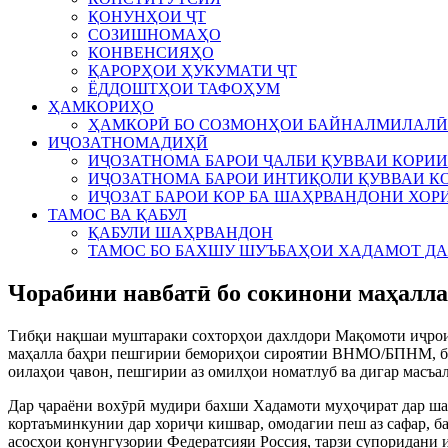
ҚОНУНҲОИ ҶТ
СОЗИШНОМАҲО
КОНВЕНСИЯҲО
ҚАРОРҲОИ ҲУКУМАТИ ҶТ
ЁДДОШТҲОИ ТАФОҲУМ
ҲАМКОРИҲО
ҲАМКОРӢ БО СОЗМОНҲОИ БАЙНАЛМИЛАЛӢ
ИҶОЗАТНОМАДИҲӢ
ИҶОЗАТНОМА БАРОИ ҶАЛБИ ҚУВВАИ КОРИИ
ИҶОЗАТНОМА БАРОИ ИНТИҚОЛИ ҚУВВАИ КО
ИҶОЗАТ БАРОИ КОР БА ШАҲРВАНДОНИ ХОР
ТАМОС ВА ҚАБУЛ
ҚАБУЛИ ШАҲРВАНДОН
ТАМОС БО БАХШУ ШУЪБАҲОИ ХАДАМОТ Д
Чорабини навбатӣ бо сокинони маҳал
Тибқи нақшаи муштараки сохторҳои дахлдори Мақомоти иҷрои
маҳалла баҳри пешгирии бемориҳои сироятии ВНМО/БПНМ, бем
оилаҳои ҷавон, пешгирии аз омилҳои номатлуб ва дигар масъал
Дар ҷараёни вохӯрӣ мудири бахши Хадамоти муҳоҷират дар шаҳ
кортаъминкунии дар хориҷи кишвар, омодагии пеш аз сафар, ба
асосҳои қонунгузории Федератсияи Россия, тарзи супоридани 