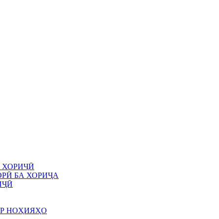
 ХОРИҶӢ
РӢ БА ХОРИҶА
ИҶӢ
АР НОҲИЯҲО