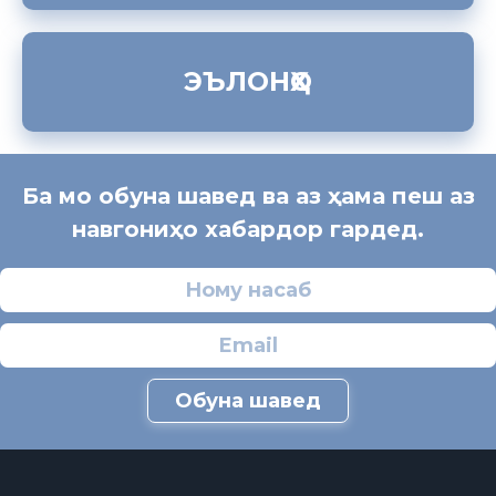
ЭЪЛОНҲО
Ба мо обуна шавед ва аз ҳама пеш аз
навгониҳо хабардор гардед.
Обуна шавед