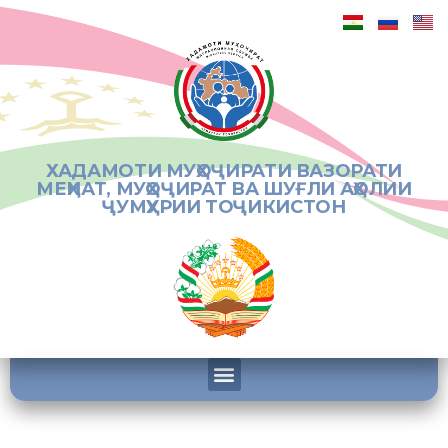
ХАДАМОТИ МУҲОҶИРАТИ ВАЗОРАТИ
МЕҲНАТ, МУҲОҶИРАТ ВА ШУҒЛИ АҲОЛИИ
ҶУМҲУРИИ ТОҶИКИСТОН