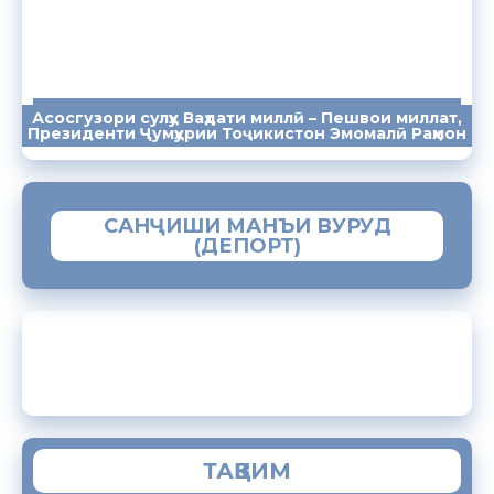
Асосгузори сулҳу Ваҳдати миллӣ – Пешвои миллат,
ПАЁМҲО
СУХАНРОНИҲО
СОМОНА
Президенти Ҷумҳурии Тоҷикистон Эмомалӣ Раҳмон
САНҶИШИ МАНЪИ ВУРУД
(ДЕПОРТ)
ЗАМИМАИ МОБИЛИИ “МУҲОҶИР”
ТАҚВИМ