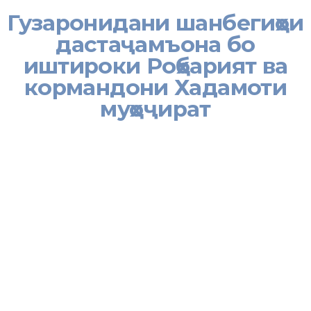
Гузаронидани шанбегиҳои
дастаҷамъона бо
иштироки Роҳбарият ва
кормандони Хадамоти
муҳоҷират
Лозим ба ёддоварист, ки дар асоси сиёсати бунёдкорона ва
хирадмандонаи Пешвои муаззами миллат муҳтарам Эмомалӣ
Раҳмон Хадамоти муҳоҷират корҳои ободониро ба таври
дастаҷамъона ҷиҳати сабзу хуррам нигоҳ доштани саҳни ҳавлии
Хадамот ва гирду атрофи он дарахтони сояафкану ороишӣ
шинонида шуда, аз гиёххои бегона тоза ва обпош шуданд.
Дар шанбегии мазкур кормандони дастгоҳи марказии Хадамот
фаъолона иштирок намуда, дар сабзу хуррамгардонии мавзеи
мазкур саҳми худро гузоштанд.