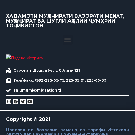
ХАДАМОТИ МУҲОҶИРАТИ ВАЗОРАТИ МЕҲНАТ,
МУҲОҶИРАТ ВА ШУҒЛИ АҲОЛИИ ҶУМҲУРИИ
ТОҶИКИСТОН
Суроға: г.Душанбе, к. С Айни 121
Тел/факс:+992-225-05-75, 225-05-91, 225-05-89
sh.umumi@migration.tj
Copyright © 2021
Навсози ва бозсозии сомона аз тарафи Иттиходи
Аврупо дар чахорчубаи Лоихаи «Бехтаркунии