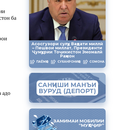
ии
стон ба
рои
Асосгузори сулҳу Ваҳдати миллӣ
– Пешвои миллат, Президенти
Ҷумҳурии Тоҷикистон Эмомалӣ
Раҳмон
ПАЁМҲО
СУХАНРОНИҲО
СОМОНА
САНҶИШИ МАНЪИ
ВУРУД (ДЕПОРТ)
 адо
ЗАМИМАИ МОБИЛИИ
“МУҲОҶИР”