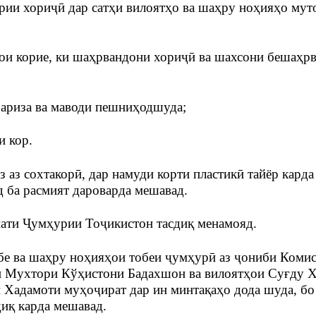
ории хориҷӣ дар сатҳи вилоятҳо ва шаҳру ноҳияҳо мут
ҳои корие, ки шаҳрвандони хориҷӣ ва шахсони бешаҳр
 ариза ва маводи пешниҳодшуда;
и кор.
з аз сохтакорӣ, дар намуди корти пластикӣ тайёр карда
 ба расмият дароварда мешавад.
ати Ҷумҳурии Тоҷикистон тасдиқ менамояд.
бе ва шаҳру ноҳияҳои тобеи ҷумҳурӣ аз ҷониби Коми
и Мухтори Кўҳистони Бадахшон ва вилоятҳои Суғду 
 Хадамоти муҳоҷират дар ин минтақаҳо дода шуда, б
иқ карда мешавад.