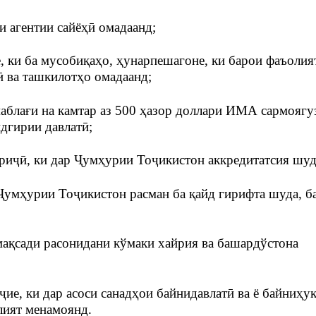
аи агентии сайёҳӣ омадаанд;
е, ки ба мусобиқаҳо, ҳунарпешагоне, ки барои фаъолия
ӣ ва ташкилотҳо омадаанд;
маблағи на камтар аз 500 ҳазор доллари ИМА сармоягу
йдгирии давлатӣ;
риҷӣ, ки дар Ҷумҳурии Тоҷикистон аккредитатсия шуд
Ҷумҳурии Тоҷикистон расман ба қайд гирифта шуда, б
мақсади расонидани кўмаки хайрия ва башардўстона
ие, ки дар асоси санадҳои байнидавлатӣ ва ё байниҳу
лият менамоянд.