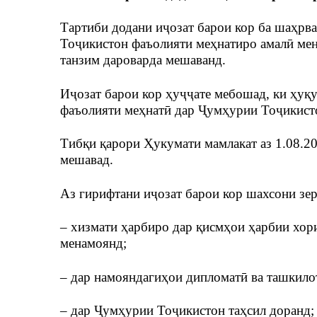
Тартиби додани иҷозат барои кор ба шаҳрв
Тоҷикистон фаъолияти меҳнатиро амалӣ ме
танзим дароварда мешаванд.
Иҷозат барои кор ҳуҷҷате мебошад, ки ҳуқ
фаъолияти меҳнатӣ дар Ҷумҳурии Тоҷикисто
Тибқи қарори Ҳукумати мамлакат аз 1.08.20
мешавад.
Аз гирифтани иҷозат барои кор шахсони зер
– хизмати ҳарбиро дар қисмҳои ҳарбии хо
менамоянд;
– дар намояндагиҳои дипломатӣ ва ташкило
– дар Ҷумҳурии Тоҷикистон таҳсил доранд;