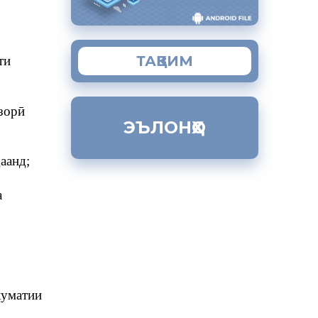
ТАҚВИМ
ти
зорӣ
ЭЪЛОНҲО
аанд;
а
куматии