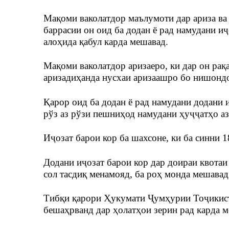
Мақоми ваколатдор маълумоти дар ариза ва
баррасии он оид ба додан ё рад намудани иҷ
алоҳида қабул карда мешавад.
Мақоми ваколатдор аризаеро, ки дар он рақа
аризадиҳанда нусхаи аризаашро бо нишондо
Қарор оид ба додан ё рад намудани додани 
рўз аз рўзи пешниҳод намудани ҳуҷҷатҳо аз
Иҷозат барои кор ба шахсоне, ки ба синни 1
Додани иҷозат барои кор дар доираи квота
сол тасдиқ менамояд, ба роҳ монда мешавад
Тибқи қарори Ҳукумати Ҷумҳурии Тоҷикист
бешаҳрванд дар ҳолатҳои зерин рад карда м