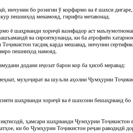
ӣ, инчунин бо розигии ў корфармо ва ё шахси дигаре,
кур пешниҳод менамояд, гирифта метавонад.
армо ё шаҳрванди хориҷӣ вазифадор аст маълумотнома
ашъамандӣ ва сирояткунанда, ки ба атрофиён хатарнок
Тоҷикистон тасдиқ карда мешавад, инчунин сертифик
амро пешниҳод намояд.
амудани додани иҷозат барои кор ба ҳисоб меравад:
меҳнат, муҳоҷират ва шуљли аҳолии Ҷумҳурии Тоҷики
сияти шаҳрванди хориҷӣ ва ё шахсони бешаҳрванд бо
и иқтисодӣ, ҳамсари шаҳрванди Ҷумҳурии Тоҷикистон 
атҳое, ки бо Ҷумҳурии Тоҷикистон реҷаи раводидӣ до