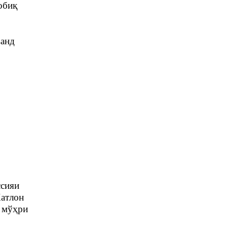
обиқ
ванд
ссияи
Хатлон
о мўҳри