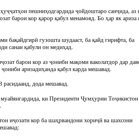
 ҳуҷҷатҳои пешниҳодгардида ҷойдоштаро санҷида, аз 
озат барои кор қарор қабул менамояд. Бо ҳар як ариза
ми бақайдгирӣ гузошта шудааст, ба қайд гирифта, ба
ди санаи қабули он медиҳад.
иҷозат барои кор аз ҷониби мақоми ваколатдор дар да
 ҷониби аризадиҳанда қабул карда мешавад.
8 расидаанд, дода мешавад.
и муайянгардида, ки Президенти Ҷумҳурии Тоҷикистон
.
он иҷозати кор ба шаҳрвандони хориҷӣ ва шахсони
ешавад: