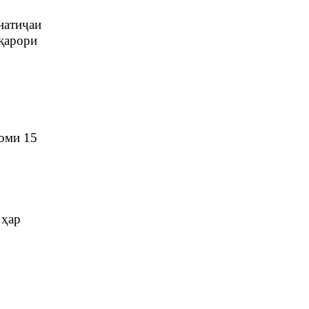
натиҷаи
 қарори
воми 15
 ҳар