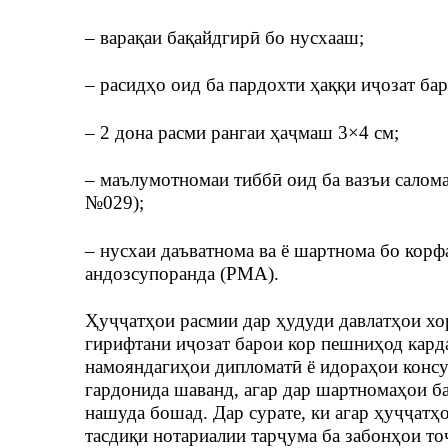
– варақаи бақайдгирӣ бо нусхааш;
– расидҳо оид ба пардохти ҳаққи иҷозат ба
– 2 дона расми рангаи ҳаҷмаш 3×4 см;
– маълумотномаи тиббӣ оид ба вазъи салом
№029);
– нусхаи даъватнома ва ё шартнома бо кор
андозсупоранда (РМА).
Ҳуҷҷатҳои расмии дар ҳудуди давлатҳои хо
гирифтани иҷозат барои кор пешниҳод кард
намояндагиҳои дипломатӣ ё идораҳои конс
гардонида шаванд, агар дар шартномаҳои 
нашуда бошад. Дар сурате, ки агар ҳуҷҷатҳ
тасдиқи нотариалии тарҷума ба забонҳои то