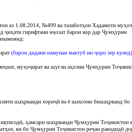
он аз 1.08.2014,
№499
ва талаботҳои Хадамоти муҳо
д ҷиҳати гирифтани иҷозат барои кор дар Ҷумҳурии
енамоянд:
ҷират
(
барои дидани намунаи мактуб ин ҷоро зер кунед)
меҳнат, муҳоҷират ва шуғли аҳолии Ҷумҳурии Тоҷики
сияти шаҳрванди хориҷӣ ва ё шахсони бешаҳрванд бо
и иқтисодӣ, ҳамсари шаҳрванди Ҷумҳурии Тоҷикистон 
атҳое, ки бо Ҷумҳурии Тоҷикистон реҷаи раводидӣ до