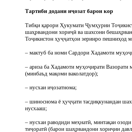
Тартиби додани иҷозат барои кор
Тибқи қарори Ҳукумати Ҷумҳурии Тоҷикист
шаҳрвандони хориҷӣ ва шахсони бешаҳрван
Тоҷикистон ҳуҷҷатҳои зеринро пешниҳод м
– мактуб ба номи Сардори Хадамоти муҳо
– ариза ба Хадамоти муҳоҷирати Вазорати 
(минбаъд мақоми ваколатдор);
– нусхаи иҷозатнома;
– шиноснома ё ҳуҷҷати тасдиқкунандаи шах
нусхааш;
– нусхаи раводиди меҳнатӣ, минтақаи озод
тиҷоратӣ (барои шаҳрвандони хориҷии давл