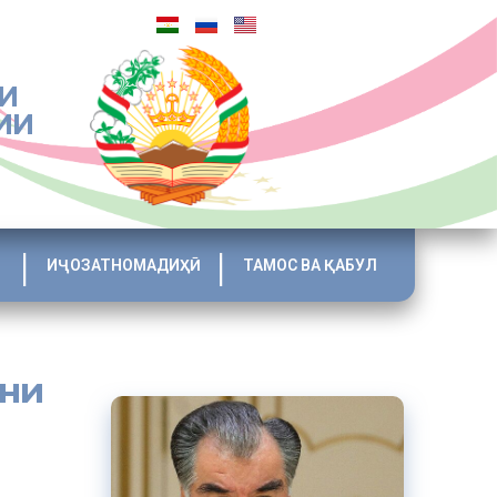
И
ИИ
ИҶОЗАТНОМАДИҲӢ
ТАМОС ВА ҚАБУЛ
они