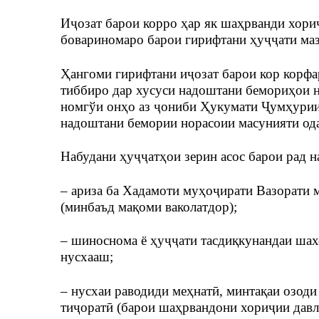
Иҷозат барои корро ҳар як шаҳрванди хориҷ
бовариномаро барои гирифтани ҳуҷҷати маз
Ҳангоми гирифтани иҷозат барои кор корф
тиббиро дар хусуси надоштани бемориҳои н
номгўи онҳо аз ҷониби Ҳукумати Ҷумҳурии 
надоштани бемории норасоии масунияти од
Набудани ҳуҷҷатҳои зерин асос барои рад н
– ариза ба Хадамоти муҳоҷирати Вазорати 
(минбаъд мақоми ваколатдор);
– шиноснома ё ҳуҷҷати тасдиқкунандаи шах
нусхааш;
– нусхаи раводиди меҳнатӣ, минтақаи озод
тиҷоратӣ (барои шаҳрвандони хориҷии давл