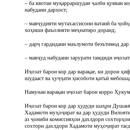
– ба квотаи муқарраршудаи ҷалби қувваи к
набудани дархост;
– мавҷудияти мутахассисони ватанӣ ба ҷой
хоҳиши фаъолияти меҳнатиро доранд;
– дарҷ гардидани маълумоти беэътимод дар
– мавҷуд набудани зарурати тамдиди иҷозат
Иҷозат барои кор дар варақае, ки дорои ҳиф
шудааст ва ҳуҷҷати ҳисоботи қатъӣ мебошад
Намунаи варақаи иҷозат барои корро Ҳукум
Иҷозат барои кор дар ҳудуди шаҳри Душан
Хадамоти муҳоҷират ва дар ҳудуди Вилоят
аз ҷониби комиссияҳои дахлдори сохторҳои
сохтори дахлдори Хадамоти муҳоҷират тасд