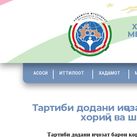
М
АСОСӢ
ИТТИЛООТ
ХАДАМОТ
Тартиби додани иҷоз
хориҷӣ ва 
Тартиби додани иҷозат барои ко