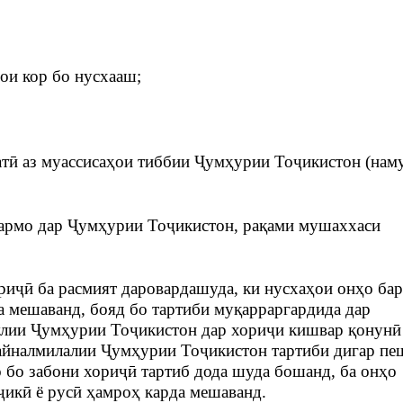
рои кор бо нусхааш;
атӣ аз муассисаҳои тиббии Ҷумҳурии Тоҷикистон (нам
фармо дар Ҷумҳурии Тоҷикистон, рақами мушаххаси
риҷӣ ба расмият даровардашуда, ки нусхаҳои онҳо ба
а мешаванд, бояд бо тартиби муқарраргардида дар
улии Ҷумҳурии Тоҷикистон дар хориҷи кишвар қонунӣ
байналмилалии Ҷумҳурии Тоҷикистон тартиби дигар п
о бо забони хориҷӣ тартиб дода шуда бошанд, ба онҳо
ҷикӣ ё русӣ ҳамроҳ карда мешаванд.