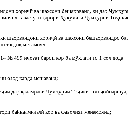
андони хориҷӣ ва шахсони бешаҳрванд, ки дар Ҷумҳур
намоянд тавассути қарори Ҳукумати Ҷумҳурии Тоҷики
уқи шаҳрвандони хориҷӣ ва шахсони бешаҳрвандро ба
н тасдиқ менамояд.
14 № 499 иҷозат барои кор ба мўҳлати то 1 сол дода
ин озод карда мешаванд:
риҷии дар қаламрави Ҷумҳурии Тоҷикистон ҷойгиршуда
тҳои байналмилалӣ кор ва фаъолият менамоянд;