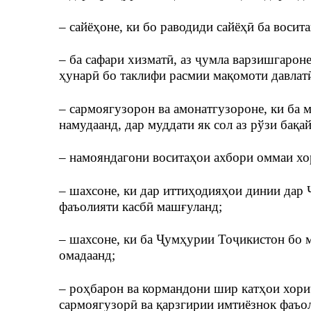
– сайёҳоне, ки бо раводиди сайёҳӣ ба восит
– ба сафари хизматӣ, аз ҷумла варзишгарон
ҳунарӣ бо таклифи расмии мақомоти давлат
– сармоягузорон ва амонатгузороне, ки ба 
намудаанд, дар муддати як сол аз рўзи бақа
– намояндагони воситаҳои ахбори оммаи хо
– шахсоне, ки дар иттиҳодияҳои динии дар 
фаъолияти касбӣ машғуланд;
– шахсоне, ки ба Ҷумҳурии Тоҷикистон бо 
омадаанд;
– роҳбарон ва кормандони шир катҳои хориҷ
сармоягузорӣ ва қарзгирии имтиёзнок фаъо