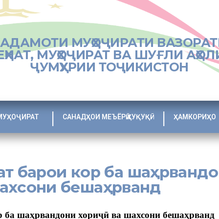
ХАДАМОТИ МУҲОҶИРАТИ ВАЗОРАТ
ЕҲНАТ, МУҲОҶИРАТ ВА ШУҒЛИ АҲОЛ
ҶУМҲУРИИ ТОҶИКИСТОН
МУҲОҶИРАТ
САНАДҲОИ МЕЪЁРӢ ҲУҚУҚӢ
ҲАМКОРИҲО
ат барои кор ба шаҳрванд
шахсони бешаҳрванд
р ба шаҳрвандони хориҷӣ ва шахсони бешаҳрванд