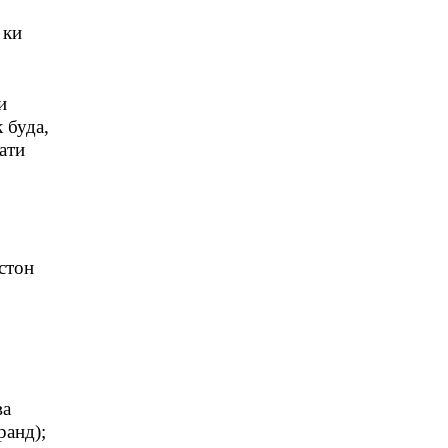
 ки
и
 буда,
ати
стон
ва
ранд);