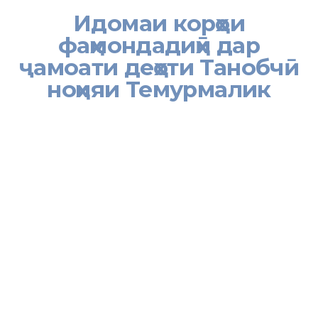
Идомаи корҳои
фаҳмондадиҳӣ дар
ҷамоати деҳоти Танобчӣ
ноҳияи Темурмалик
Дар доираи татбиқи ташаббусҳои Ҳукумати Ҷумҳурии
Тоҷикистон ҷиҳати тақвияти робита бо аҳолии маҳал ва баланд
бардоштани сатҳи огоҳии шаҳрвандон аз масъалаҳои муҳими
иҷтимоӣ ва ҳуқуқӣ, дар ҷамоати деҳоти Танобчӣ деҳаи Танобчии
поёни ноҳияи Темурмалик вохӯрии навбатӣ бо сокинон доир
гардид.
Дар вохӯрӣ муовинони Раиси ноҳия Аслиддин Айниддин, Раиси
Кумитаи иҷроияи Ҳизби Халқии Демократии Тоҷикистон дар
ноҳия Маҳмадсаид Р., мудирони бахши дин, танзими ҷашну
маросим Худойназаров М., бахши Хадамоти муҳоҷират
Сафарзода Б., ва раиси ҷамоати деҳоти Танобчӣ Талбаков Д.,
иштирок ва суханронӣ намуданд.