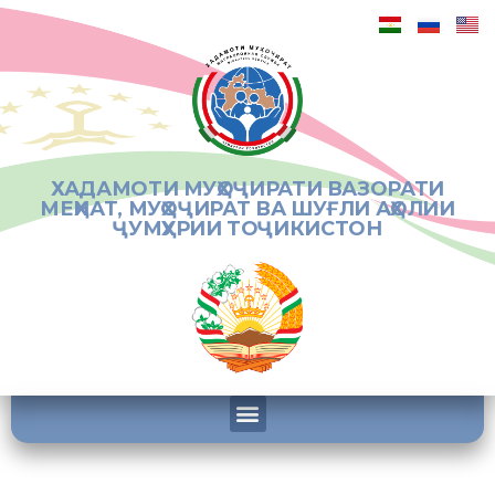
ХАДАМОТИ МУҲОҶИРАТИ ВАЗОРАТИ
МЕҲНАТ, МУҲОҶИРАТ ВА ШУҒЛИ АҲОЛИИ
ҶУМҲУРИИ ТОҶИКИСТОН