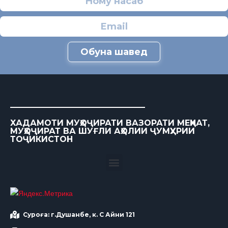
Обуна шавед
ХАДАМОТИ МУҲОҶИРАТИ ВАЗОРАТИ МЕҲНАТ,
МУҲОҶИРАТ ВА ШУҒЛИ АҲОЛИИ ҶУМҲУРИИ
ТОҶИКИСТОН
Суроға: г.Душанбе, к. С Айни 121