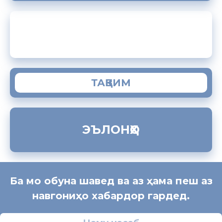
ЗАМИМАИ МОБИЛИИ “МУҲОҶИР”
ТАҚВИМ
ЭЪЛОНҲО
Ба мо обуна шавед ва аз ҳама пеш аз
навгониҳо хабардор гардед.