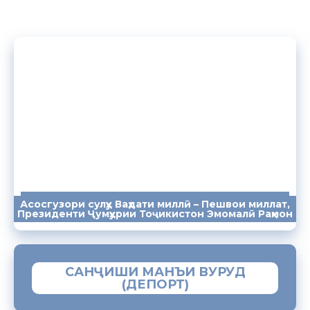
Асосгузори сулҳу Ваҳдати миллӣ – Пешвои миллат,
ПАЁМҲО
СУХАНРОНИҲО
СОМОНА
Президенти Ҷумҳурии Тоҷикистон Эмомалӣ Раҳмон
САНҶИШИ МАНЪИ ВУРУД
(ДЕПОРТ)