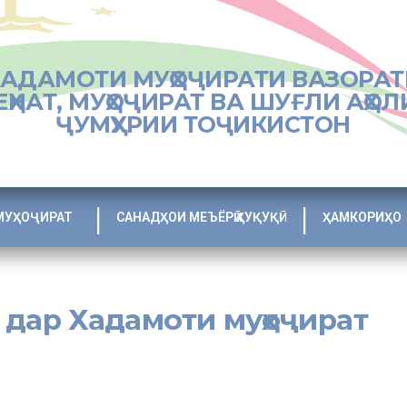
ХАДАМОТИ МУҲОҶИРАТИ ВАЗОРАТ
ЕҲНАТ, МУҲОҶИРАТ ВА ШУҒЛИ АҲОЛ
ҶУМҲУРИИ ТОҶИКИСТОН
МУҲОҶИРАТ
САНАДҲОИ МЕЪЁРӢ ҲУҚУҚӢ
ҲАМКОРИҲО
 дар Хадамоти муҳоҷират
муссисаҳо, иҷрои саривақтии қарори Раиси шаҳри Душанбе Рустами
аъракаҳои дастаҷамъонаи ободкорию созандагӣ гузаронида мешава