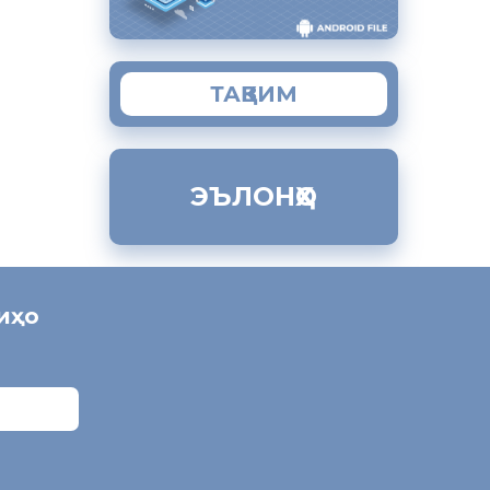
ТАҚВИМ
ЭЪЛОНҲО
ниҳо