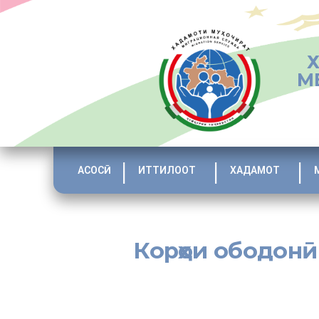
М
АСОСӢ
ИТТИЛООТ
ХАДАМОТ
Корҳои ободонӣ
Баҳри зебою озода намудани шаҳри Душанбе, корхонаю 
оиди ободу кабудизоркунӣ дар соли 2021, пайваста м