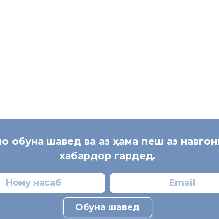
мо обуна шавед ва аз ҳама пеш аз навго
хабардор гардед.
Обуна шавед