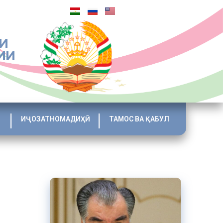
И
ИИ
ИҶОЗАТНОМАДИҲӢ
ТАМОС ВА ҚАБУЛ
 Эмомалӣ
д.