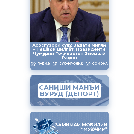
и меҳнатӣ»
и зиёди
Асосгузори сулҳу Ваҳдати миллӣ
рбутаи
– Пешвои миллат, Президенти
Ҷумҳурии Тоҷикистон Эмомалӣ
Раҳмон
ПАЁМҲО
СУХАНРОНИҲО
СОМОНА
муҳоҷират
САНҶИШИ МАНЪИ
ВУРУД (ДЕПОРТ)
ЗАМИМАИ МОБИЛИИ
“МУҲОҶИР”