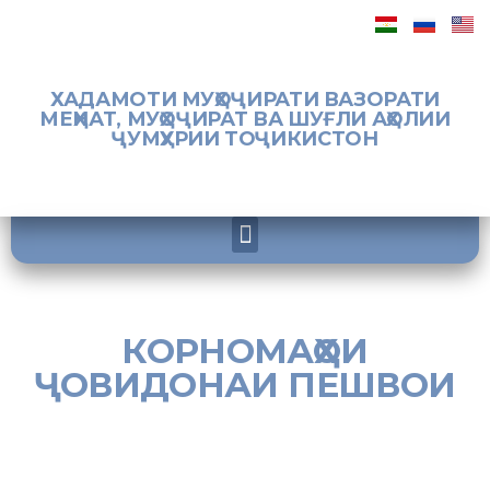
ХАДАМОТИ МУҲОҶИРАТИ ВАЗОРАТИ
МЕҲНАТ, МУҲОҶИРАТ ВА ШУҒЛИ АҲОЛИИ
ҶУМҲУРИИ ТОҶИКИСТОН
КОРНОМАҲОИ
ҶОВИДОНАИ ПЕШВОИ
МУАЗЗАМИ
МИЛЛАТ
(ДАР АСАРҲОИ САЙМУМИН ЯТИМОВ)