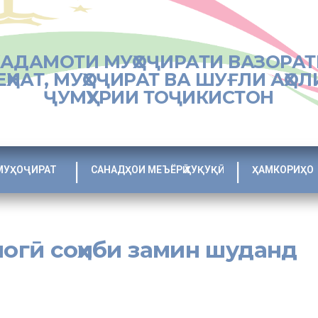
ХАДАМОТИ МУҲОҶИРАТИ ВАЗОРАТ
ЕҲНАТ, МУҲОҶИРАТ ВА ШУҒЛИ АҲОЛ
ҶУМҲУРИИ ТОҶИКИСТОН
МУҲОҶИРАТ
САНАДҲОИ МЕЪЁРӢ ҲУҚУҚӢ
ҲАМКОРИҲО
огӣ соҳиби замин шуданд
Шаҳритуси вилояти Хатлон, ки дар ҷойҳои хавфнок зиндагӣ мекарда
 шуд.