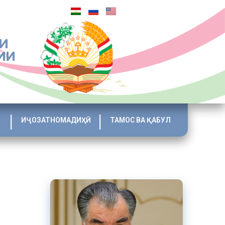
И
ИИ
ИҶОЗАТНОМАДИҲӢ
ТАМОС ВА ҚАБУЛ
нд, дар