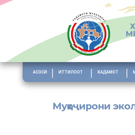
М
АСОСӢ
ИТТИЛООТ
ХАДАМОТ
Муҳоҷирони экол
Ба 15 оилаи иқоматкунандагони ноҳияҳои Кӯшониён ва 
мавзеъҳои бехавф заминҳои назди ҳавлигӣ ҷудо карда