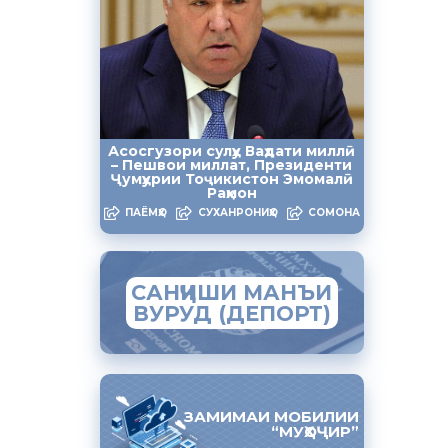
урии
логӣ барои
ни
взеъҳои
Асосгузори сулҳу Ваҳдати миллӣ
одааст.
– Пешвои миллат, Президенти
Ҷумҳурии Тоҷикистон Эмомалӣ
Раҳмон
и дар
ПАЁМҲО
СУХАНРОНИҲО
СОМОНА
ро дар
аҳор ҷой
САНҶИШИ МАНЪИ
ВУРУД (ДЕПОРТ)
заминҳои
ранд, ба
ЗАМИМАИ МОБИЛИИ
“МУҲОҶИР”