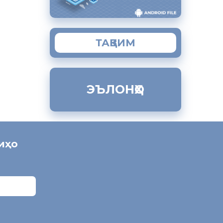
муҳоҷират
ТАҚВИМ
ЭЪЛОНҲО
ниҳо