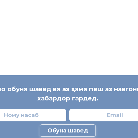
Маркази матбуоти Хадамоти 
мо обуна шавед ва аз ҳама пеш аз навго
хабардор гардед.
Обуна шавед