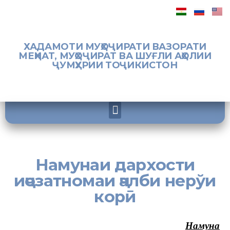
ХАДАМОТИ МУҲОҶИРАТИ ВАЗОРАТИ
МЕҲНАТ, МУҲОҶИРАТ ВА ШУҒЛИ АҲОЛИИ
ҶУМҲУРИИ ТОҶИКИСТОН
Намунаи дархости
иҷозатномаи ҷалби нерўи
корӣ
Намуна