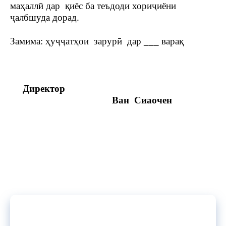
маҳаллӣ дар қиёс ба теъдоди хориҷиёни
ҷалбшуда дорад.
Замима: ҳуҷҷатҳои зарурӣ дар ___ варақ
Директор
Ван Сиаочен