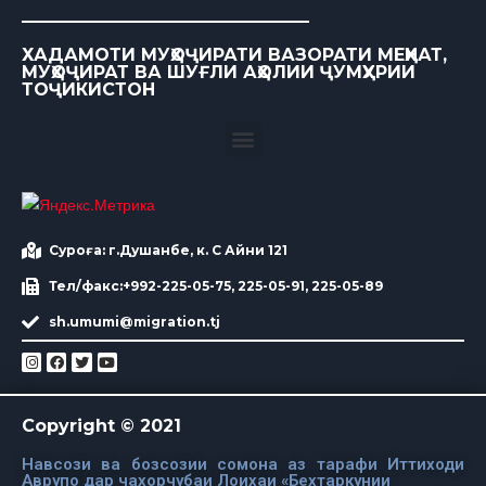
ХАДАМОТИ МУҲОҶИРАТИ ВАЗОРАТИ МЕҲНАТ,
МУҲОҶИРАТ ВА ШУҒЛИ АҲОЛИИ ҶУМҲУРИИ
ТОҶИКИСТОН
Суроға: г.Душанбе, к. С Айни 121
Тел/факс:+992-225-05-75, 225-05-91, 225-05-89
sh.umumi@migration.tj
Copyright © 2021
Навсози ва бозсозии сомона аз тарафи Иттиходи
Аврупо дар чахорчубаи Лоихаи «Бехтаркунии