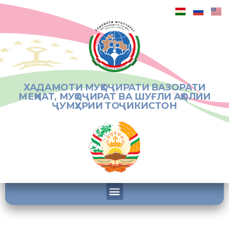
ХАДАМОТИ МУҲОҶИРАТИ ВАЗОРАТИ
МЕҲНАТ, МУҲОҶИРАТ ВА ШУҒЛИ АҲОЛИИ
ҶУМҲУРИИ ТОҶИКИСТОН