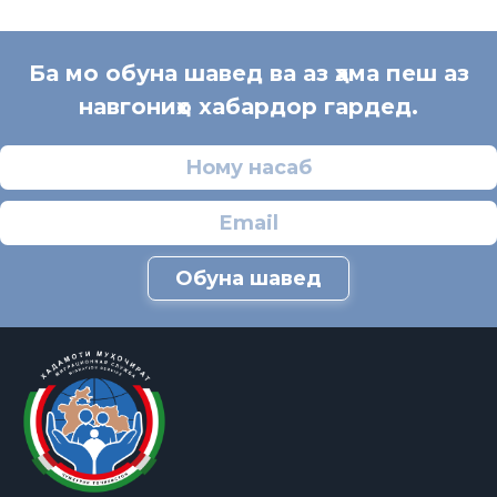
Ба мо обуна шавед ва аз ҳама пеш аз
навгониҳо хабардор гардед.
Обуна шавед