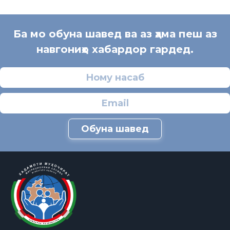
Ба мо обуна шавед ва аз ҳама пеш аз
навгониҳо хабардор гардед.
Обуна шавед