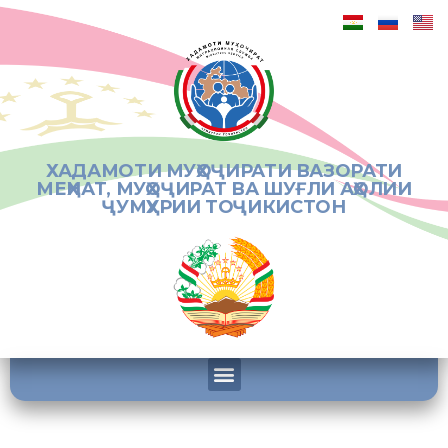
ХАДАМОТИ МУҲОҶИРАТИ ВАЗОРАТИ
МЕҲНАТ, МУҲОҶИРАТ ВА ШУҒЛИ АҲОЛИИ
ҶУМҲУРИИ ТОҶИКИСТОН