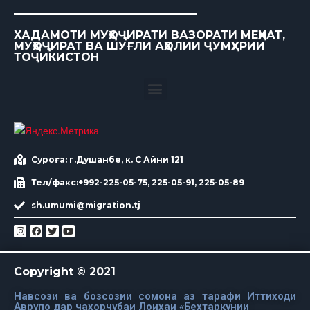
ХАДАМОТИ МУҲОҶИРАТИ ВАЗОРАТИ МЕҲНАТ,
МУҲОҶИРАТ ВА ШУҒЛИ АҲОЛИИ ҶУМҲУРИИ
ТОҶИКИСТОН
Суроға: г.Душанбе, к. С Айни 121
Тел/факс:+992-225-05-75, 225-05-91, 225-05-89
sh.umumi@migration.tj
Copyright © 2021
Навсози ва бозсозии сомона аз тарафи Иттиходи
Аврупо дар чахорчубаи Лоихаи «Бехтаркунии