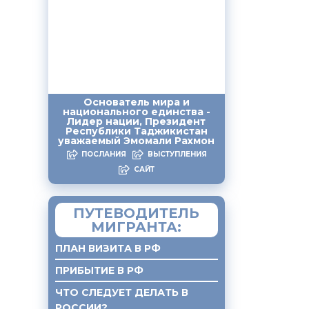
тале
ний
атах
Основатель мира и
национального единства -
стемы
Лидер нации, Президент
Республики Таджикистан
уважаемый Эмомали Рахмон
ПОСЛАНИЯ
ВЫСТУПЛЕНИЯ
 2022
САЙТ
свобод
ПУТЕВОДИТЕЛЬ
МИГРАНТА:
екта
ПЛАН ВИЗИТА В РФ
я
ПРИБЫТИЕ В РФ
ЧТО СЛЕДУЕТ ДЕЛАТЬ В
но
РОССИИ?