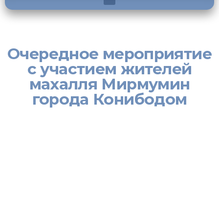
Очередное мероприятие
с участием жителей
махалля Мирмумин
города Конибодом
Согласно совместному плану соответствующих структур
Исполнительного органа государственной власти города
Конибодом, при участии рабочей группы, были проведены
беседы с активистами и жителями махалля Мирмумин о
профилактике инфекционных заболеваний, таких как ВИЧ/
СПИД, туберкулез, профилактике терроризма и экстремизма,
правильном использовании социальных сетей,
предотвращении разлучения молодых семей, профилактике
нежелательных факторов и других актуальных вопросах
современности.