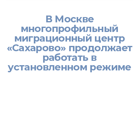
В Москве
многопрофильный
миграционный центр
«Сахарово» продолжает
работать в
установленном режиме
Представительство Министерства труда, миграции и занятости
населения Республики Таджикистан в Российской Федерации
по миграции доводит до сведения трудовых мигрантов, чтобы
они не впадали в панику в связи с возникшей геополитической
ситуацией и экономической нестабильностью в мире, в период
нахождения в этой стране соблюдали нормы, установленные
законодательством Российской Федерации.
многопрофильный миграционный центр «Сахарово» работает в