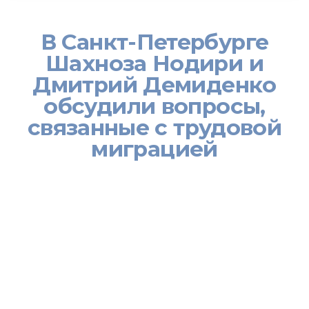
В Санкт-Петербурге
Шахноза Нодири и
Дмитрий Демиденко
обсудили вопросы,
связанные с трудовой
миграцией
17 марта заместитель Министра труда, миграции и занятости
населения Республики Таджикистан Шахноза Нодири в рамках
рабочей поездки в Санкт-Петербург встретилась с
заместителем начальника Главного управления миграции МВД
России Дмитрием Демиденко. На встрече также приняли
участие руководитель представительства Министерства труда,
миграции и занятости населения Таджикистана в России по
вопросам миграции Зохир Мирзозода и начальник Управления
по вопросам миграции ГУ МВД России в Санкт-Петербурге и