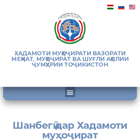
ХАДАМОТИ МУҲОҶИРАТИ ВАЗОРАТИ
МЕҲНАТ, МУҲОҶИРАТ ВА ШУҒЛИ АҲОЛИИ
ҶУМҲУРИИ ТОҶИКИСТОН
Шанбегӣ дар Хадамоти
муҳоҷират