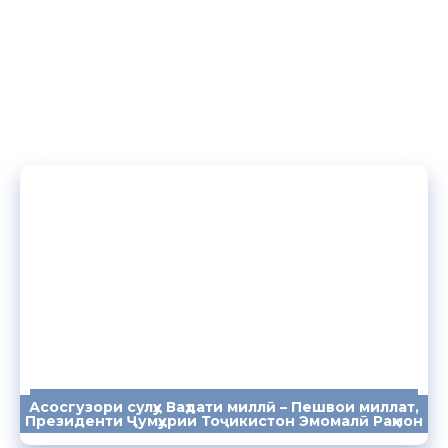
Асосгузори сулҳу Ваҳдати миллӣ – Пешвои миллат,
ПАЁМҲО
СУХАНРОНИҲО
СОМОНА
Президенти Ҷумҳурии Тоҷикистон Эмомалӣ Раҳмон