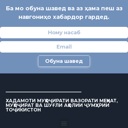
Ба мо обуна шавед ва аз ҳама пеш аз
навгониҳо хабардор гардед.
Обуна шавед
ХАДАМОТИ МУҲОҶИРАТИ ВАЗОРАТИ МЕҲНАТ,
МУҲОҶИРАТ ВА ШУҒЛИ АҲОЛИИ ҶУМҲУРИИ
ТОҶИКИСТОН