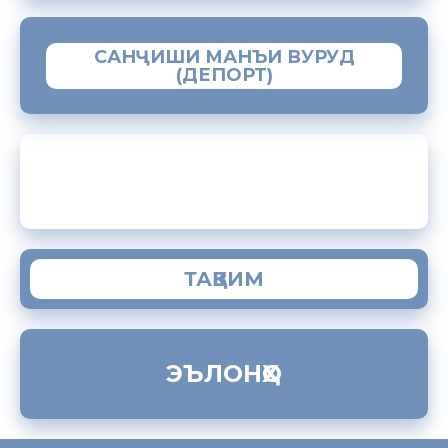
САНҶИШИ МАНЪИ ВУРУД
(ДЕПОРТ)
ЗАМИМАИ МОБИЛИИ “МУҲОҶИР”
ТАҚВИМ
ЭЪЛОНҲО