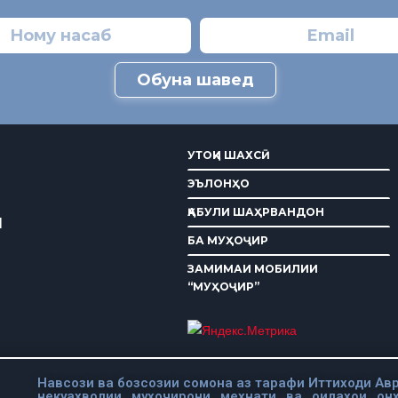
Обуна шавед
УТОҚИ ШАХСӢ
ЭЪЛОНҲО
ҚАБУЛИ ШАҲРВАНДОН
И
БА МУҲОҶИР
ЗАМИМАИ МОБИЛИИ
“МУҲОҶИР”
Навсози ва бозсозии сомона аз тарафи Иттиходи Авр
некуахволии мухочирони мехнати ва оилахои он