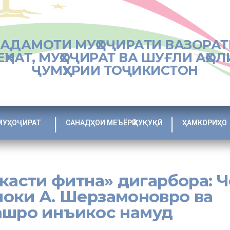
ХАДАМОТИ МУҲОҶИРАТИ ВАЗОРАТ
ЕҲНАТ, МУҲОҶИРАТ ВА ШУҒЛИ АҲОЛ
ҶУМҲУРИИ ТОҶИКИСТОН
МУҲОҶИРАТ
САНАДҲОИ МЕЪЁРӢ ҲУҚУҚӢ
ҲАМКОРИҲО
сти фитна» дигарбора: Че
опоки А. Шерзамоновро ва
ашро инъикос намуд