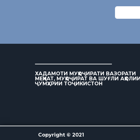
ХАДАМОТИ МУҲОҶИРАТИ ВАЗОРАТИ
МЕҲНАТ, МУҲОҶИРАТ ВА ШУҒЛИ АҲОЛИ
ҶУМҲУРИИ ТОҶИКИСТОН
Copyright © 2021