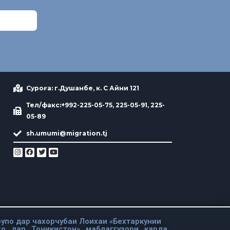
Суроға: г.Душанбе, к. С Айни 121
Тел/факс:+992-225-05-75, 225-05-91, 225-
05-89
sh.umumi@migration.tj
упо дар чахорчубаи Лоихаи «Бехтаркунии
хо дар Точикистон» маблаггузори карда