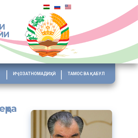
И
ИИ
ИҶОЗАТНОМАДИҲӢ
ТАМОС ВА ҚАБУЛ
ҳра