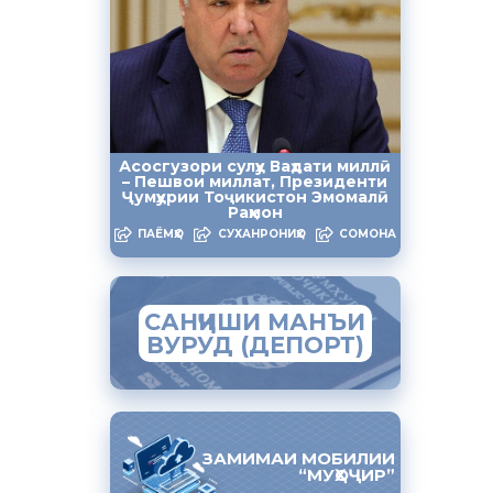
аду
тавассути
риҷи
муқобили
, дар як
Асосгузори сулҳу Ваҳдати миллӣ
– Пешвои миллат, Президенти
оятӣ оғоз
Ҷумҳурии Тоҷикистон Эмомалӣ
Раҳмон
ПАЁМҲО
СУХАНРОНИҲО
СОМОНА
сти
ба ҳадаф
САНҶИШИ МАНЪИ
ВУРУД (ДЕПОРТ)
бояд
бираҳонанд
ЗАМИМАИ МОБИЛИИ
“МУҲОҶИР”
фтаҳост.