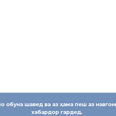
 одам вомехӯрад». Оҳиста оҳиста ҳамаи бадкориҳои душманони марду
аи 1-уми Конститутсияи Ҷумҳурии Тоҷикистон омадааст, ки «Тоҷик
Пас чаро инро дидаву дониста бадхоҳон дар сарзамини Тоҷикистон з
риза барем ва нагузорем, ки ақидаи ифродии онҳо ҷамъияти ободу
 афрод мубориза барем ва бетараф набошем. Зеро ояндаи ободи Т
Маркази матбуоти Хадамоти 
мо обуна шавед ва аз ҳама пеш аз навго
хабардор гардед.