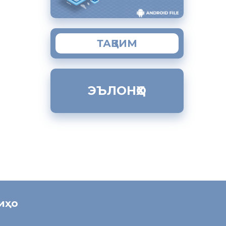
ми
истон
ТАҚВИМ
индагӣ
 осоиштаи
ЭЪЛОНҲО
оҷикистон
муҳоҷират
ниҳо