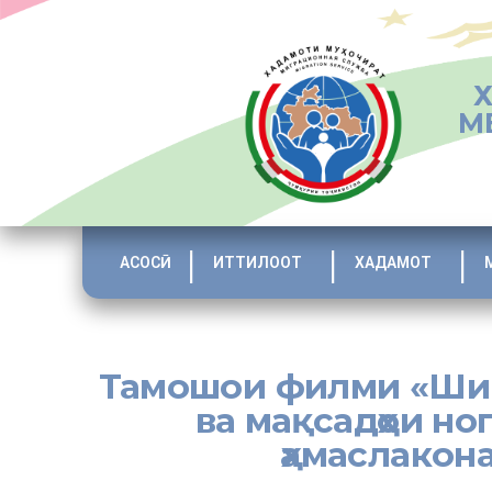
М
АСОСӢ
ИТТИЛООТ
ХАДАМОТ
Тамошои филми «Шика
ва мақсадҳои н
ҳамаслакон