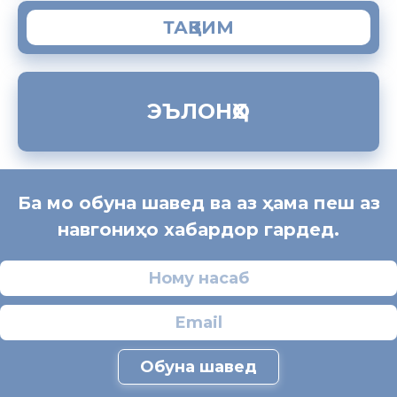
ТАҚВИМ
ЭЪЛОНҲО
Ба мо обуна шавед ва аз ҳама пеш аз
навгониҳо хабардор гардед.
Обуна шавед