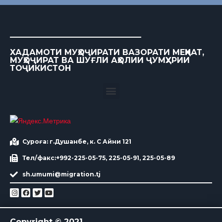
ХАДАМОТИ МУҲОҶИРАТИ ВАЗОРАТИ МЕҲНАТ,
МУҲОҶИРАТ ВА ШУҒЛИ АҲОЛИИ ҶУМҲУРИИ
ТОҶИКИСТОН
Суроға: г.Душанбе, к. С Айни 121
Тел/факс:+992-225-05-75, 225-05-91, 225-05-89
sh.umumi@migration.tj
Copyright © 2021