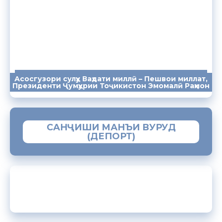
Асосгузори сулҳу Ваҳдати миллӣ – Пешвои миллат,
ПАЁМҲО
СУХАНРОНИҲО
СОМОНА
Президенти Ҷумҳурии Тоҷикистон Эмомалӣ Раҳмон
САНҶИШИ МАНЪИ ВУРУД
(ДЕПОРТ)
ЗАМИМАИ МОБИЛИИ “МУҲОҶИР”