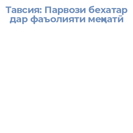
Тавсия: Парвози бехатар
дар фаъолияти меҳнатӣ
Намояндагии Вазорати меҳнат, муҳоҷират ва шуғли аҳолии
Ҷумҳурии Тоҷикистон дар Федератсияи Россия оид ба муҳоҷират
ба таваҷҷуҳи шаҳрвандони Ҷумҳурии Тоҷикистон мерасонад, ки
тартиби вуруд ба давлатҳои гуногуни ҷаҳон қоида ва тартибҳои
гуногунро дорад. Агар Шумо ба қаламрави Федератсияи Россия
омаданӣ бошед тартиб ва қоидаи ягона барои бақайдгирии
зисти муввақатӣ, дарёфти иҷозатномаи фаъолияти меҳнатӣ,
тартиби оғози фаъолияти меҳнатӣ ва будубош дар кишвари
иқомат талабот барои ҳамаи минтақаҳои гуногун ҳатмӣ ва ягона
мебошад.
Пеш аз сафар ба Федератсияи Россия нахуст шумо бояд
мақсади сафари худро муайян намоед. Мақсади сафар
метавонад гуногун бошад, азҷумла сафари хидматӣ, сайёҳат,
тиҷоратӣ, таҳсилӣ, корӣ, хусусӣ ва убурӣ.