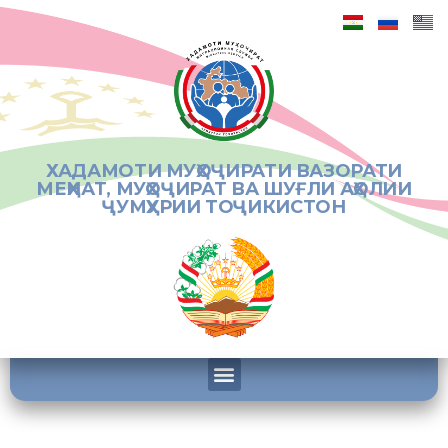
ХАДАМОТИ МУҲОҶИРАТИ ВАЗОРАТИ
МЕҲНАТ, МУҲОҶИРАТ ВА ШУҒЛИ АҲОЛИИ
ҶУМҲУРИИ ТОҶИКИСТОН