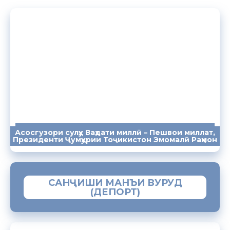
Асосгузори сулҳу Ваҳдати миллӣ – Пешвои миллат,
ПАЁМҲО
СУХАНРОНИҲО
СОМОНА
Президенти Ҷумҳурии Тоҷикистон Эмомалӣ Раҳмон
САНҶИШИ МАНЪИ ВУРУД
(ДЕПОРТ)