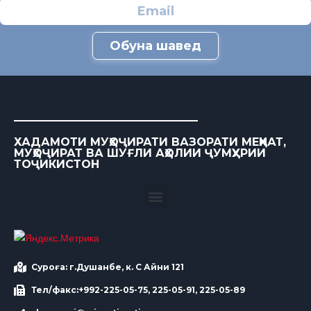
Обуна шавед
ХАДАМОТИ МУҲОҶИРАТИ ВАЗОРАТИ МЕҲНАТ,
МУҲОҶИРАТ ВА ШУҒЛИ АҲОЛИИ ҶУМҲУРИИ
ТОҶИКИСТОН
Суроға: г.Душанбе, к. С Айни 121
Тел/факс:+992-225-05-75, 225-05-91, 225-05-89