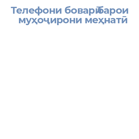
Телефони боварӣ барои
муҳоҷирони меҳнатӣ
Намояндагии Вазорати меҳнат, муҳоҷират ва шуғли аҳолии
Ҷумҳурии Тоҷикистон дар Федератсияи Россия оид ба муҳоҷират
барои мусоидат ба ҳалли мушкилоти муҳоҷирони меҳнатӣ,
саривақт бартараф намудани мушкилоти онҳо, қабули дархости
шифоҳӣ, расонидани ёрии ҳуқуқӣ барои муҳоҷирони меҳнатӣ дар
қаламрави Федератсияи Россия телефони бовариро роҳандозӣ
намудааст.
Телефони боварӣ тибқи тартиби муайяншуда дар соатҳои корӣ
аз соати 9:00 то соати 18:00 ба вақти Москва фаъолият намуда,
ба дархостҳои муҳоҷирони меҳнатӣ мутахассисони соҳа дар чанд
бахш посух медиҳанд.
Ба муҳоҷирон тавассути рақами +7(495)9679844 мутахассисони
соҳа вобаста ба масъалаҳои ҳифзу ҳуқуқи муҳоҷирони меҳнатӣ,
танзими муносибатҳои меҳнатӣ, дарёфти ҷойи кори муносиб,