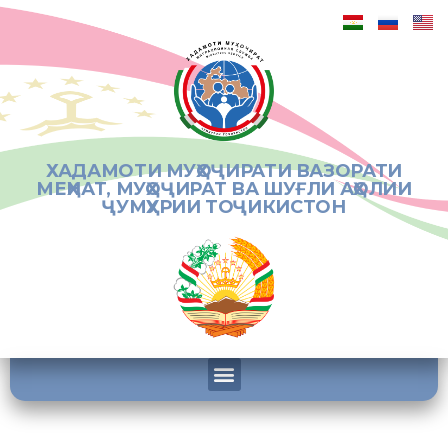
ХАДАМОТИ МУҲОҶИРАТИ ВАЗОРАТИ
МЕҲНАТ, МУҲОҶИРАТ ВА ШУҒЛИ АҲОЛИИ
ҶУМҲУРИИ ТОҶИКИСТОН