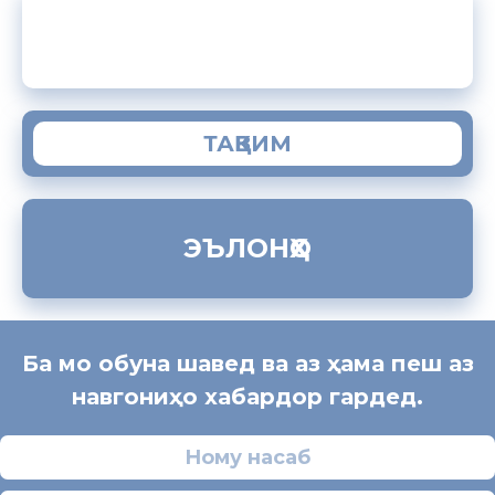
ЗАМИМАИ МОБИЛИИ “МУҲОҶИР”
ТАҚВИМ
ЭЪЛОНҲО
Ба мо обуна шавед ва аз ҳама пеш аз
навгониҳо хабардор гардед.