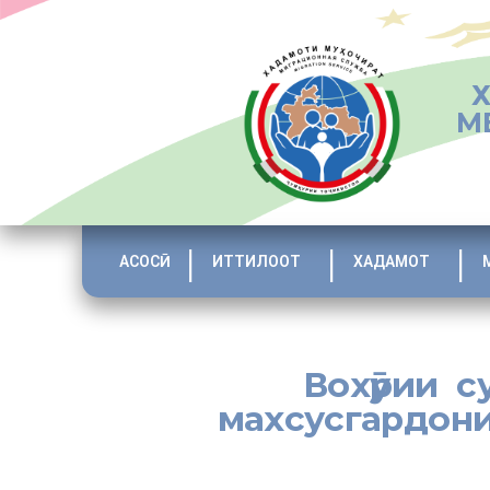
М
АСОСӢ
ИТТИЛООТ
ХАДАМОТ
Вохӯрии с
махсусгардон
Дар толори маҷлисии Колеҷи махсусгардонидашудаи шаҳ