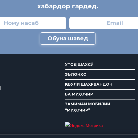
хабардор гардед.
Обуна шавед
УТОҚИ ШАХСӢ
ЭЪЛОНҲО
ҚАБУЛИ ШАҲРВАНДОН
И
БА МУҲОҶИР
ЗАМИМАИ МОБИЛИИ
“МУҲОҶИР”