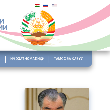
И
ИИ
ИҶОЗАТНОМАДИҲӢ
ТАМОС ВА ҚАБУЛ
вдои