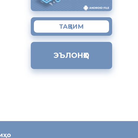
и хатару
е ҷавонон
лоли
зории
ТАҚВИМ
агию
да
муд.
ЭЪЛОНҲО
улият
дро баён
ниҳо