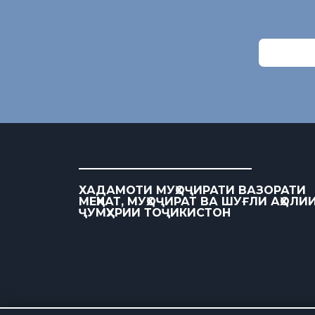
ХАДАМОТИ МУҲОҶИРАТИ ВАЗОРАТИ
МЕҲНАТ, МУҲОҶИРАТ ВА ШУҒЛИ АҲОЛИ
ҶУМҲУРИИ ТОҶИКИСТОН