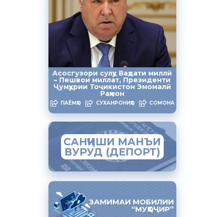
а
рона ба
зди маоши
Асосгузори сулҳу Ваҳдати миллӣ
– Пешвои миллат, Президенти
Ҷумҳурии Тоҷикистон Эмомалӣ
Раҳмон
таври воқеӣ
ПАЁМҲО
СУХАНРОНИҲО
СОМОНА
 одамон ва
САНҶИШИ МАНЪИ
00),
ВУРУД (ДЕПОРТ)
ти
усус,
и
л қарор
ЗАМИМАИ МОБИЛИИ
“МУҲОҶИР”