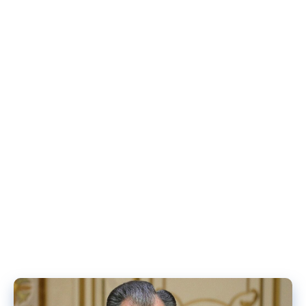
пешгирӣ ва табобати «Коронавирус» – и нави CОVID-19 тамоми
тадбир ва чораҳои заруриро амалӣ намуда истодааст. Имрӯзҳо
дар 85 беморхонаи ҷумҳурӣ зиёда аз 7 ҳазору 500 нафар табиб
ва 25 ҳазор нафар корманди миёнаи тиб сафарбар шудаанд.
Ғайр аз ин, дар муассисаҳои кумаки аввалияи тиббию
санитарии ҷумҳурӣ 7 ҳазору 600 нафар табиб ва зиёда аз 24
ҳазор нафар корманди миёнаи соҳаи тиб бо мақсади дарёфт,
пешгирӣ ва расонидани кумаки аввалия ба мардум хизмат
мерасонанд.
[:]