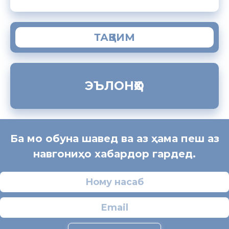
ТАҚВИМ
ЭЪЛОНҲО
Ба мо обуна шавед ва аз ҳама пеш аз
навгониҳо хабардор гардед.