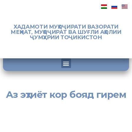
ХАДАМОТИ МУҲОҶИРАТИ ВАЗОРАТИ
МЕҲНАТ, МУҲОҶИРАТ ВА ШУҒЛИ АҲОЛИИ
ҶУМҲУРИИ ТОҶИКИСТОН
Аз эҳтиёт кор бояд гирем
[:tj]