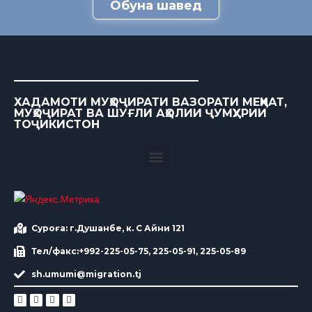
Обуна шавед
ХАДАМОТИ МУҲОҶИРАТИ ВАЗОРАТИ МЕҲНАТ,
МУҲОҶИРАТ ВА ШУҒЛИ АҲОЛИИ ҶУМҲУРИИ
ТОҶИКИСТОН
Суроға: г.Душанбе, к. С Айни 121
Тел/факс:+992-225-05-75, 225-05-91, 225-05-89
sh.umumi@migration.tj