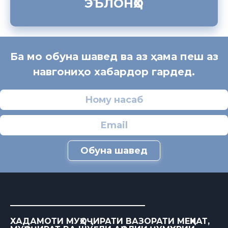
ЭЪЛОНҲО
Ба мо обуна шавед ва аз ҳама пеш аз
навгониҳо хабардор гардед.
Обуна шавед
ХАДАМОТИ МУҲОҶИРАТИ ВАЗОРАТИ МЕҲНАТ,