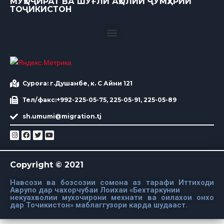
МУҲОҶИРАТ ВА ШУҒЛИ АҲОЛИИ ҶУМҲУРИИ
ТОҶИКИСТОН
Суроға: г.Душанбе, к. С Айни 121
Тел/факс:+992-225-05-75, 225-05-91, 225-05-89
sh.umumi@migration.tj
Copyright © 2021
Навсози ва бозсозии сомона аз тарафи Иттиходи
Аврупо дар чахорчубаи Лоихаи «Бехтаркунии
некуахволии мухочирони мехнати ва оилахои онхо
дар Точикистон» маблаггузори карда шудааст.