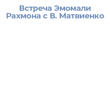
Встреча Эмомали
Рахмона с В. Матвиенко
[:ru]Сегодня Президент страны Эмомали Рахмон принял
Председателя Совета Федерации Федерального собрания
России Валентину Матвиенко.
На встрече были обсуждены вопросы многогранного
сотрудничества Таджикистана и России.
Президент страны Эмомали Рахмон с удовлетворением
отметил, что «договорно-правовая основа дружественных
отношений и взаимовыгодного сотрудничества двух стран
основана на более чем 240 документах»
Состоялась конструктивная беседа по вопросам военно-
политического, торгово-экономического взаимодействия и
перспективам развития культурно-гуманитарного