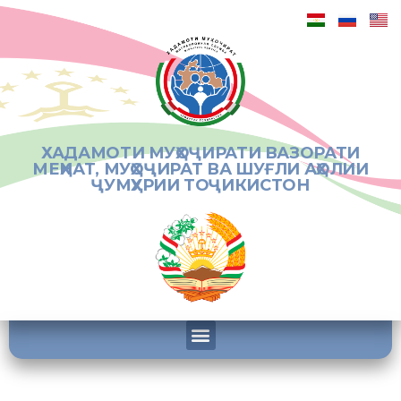
ХАДАМОТИ МУҲОҶИРАТИ ВАЗОРАТИ
МЕҲНАТ, МУҲОҶИРАТ ВА ШУҒЛИ АҲОЛИИ
ҶУМҲУРИИ ТОҶИКИСТОН