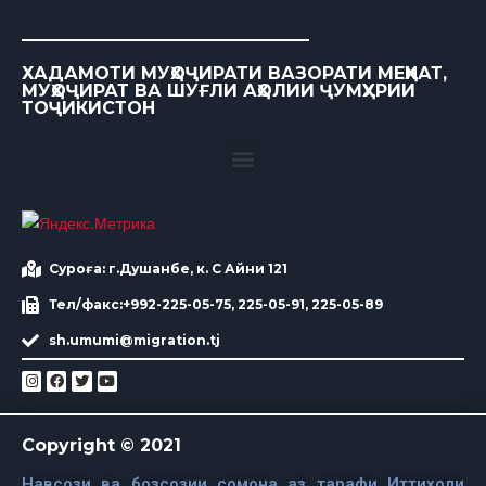
ХАДАМОТИ МУҲОҶИРАТИ ВАЗОРАТИ МЕҲНАТ,
МУҲОҶИРАТ ВА ШУҒЛИ АҲОЛИИ ҶУМҲУРИИ
ТОҶИКИСТОН
Суроға: г.Душанбе, к. С Айни 121
Тел/факс:+992-225-05-75, 225-05-91, 225-05-89
sh.umumi@migration.tj
Copyright © 2021
Навсози ва бозсозии сомона аз тарафи Иттиходи