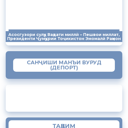
Асосгузори сулҳу Ваҳдати миллӣ – Пешвои миллат,
ПАЁМҲО
СУХАНРОНИҲО
СОМОНА
Президенти Ҷумҳурии Тоҷикистон Эмомалӣ Раҳмон
САНҶИШИ МАНЪИ ВУРУД
(ДЕПОРТ)
ЗАМИМАИ МОБИЛИИ “МУҲОҶИР”
ТАҚВИМ