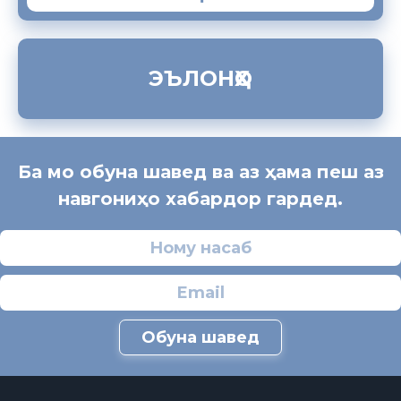
ЭЪЛОНҲО
Ба мо обуна шавед ва аз ҳама пеш аз
навгониҳо хабардор гардед.
Обуна шавед