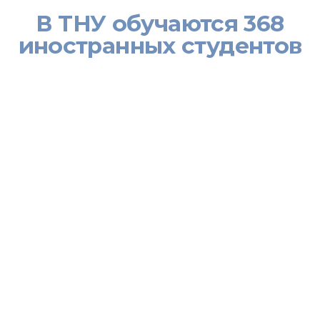
В ТНУ обучаются 368
иностранных студентов
[:ru]«В настоящее время в университете обучаются 368
иностранных студентов, из них 221 – аспирант, 24 – соискателя,
29 – магистров, 68- студентов и 26 слушателей Центра
изучения языков. В этом году в рамках сетевого университета
СНГ, 15 магистров получили степень магистра по таким
специальностям как международная торговля,
международные отношения, менеджмент, лингвистика и
правоведение» – сказал сегодня на пресс-конференции
первый заместитель ректора Таджикского Национального
университета Мустафо Миралиев.
По словам М. Миралиева, в целях пропаганды таджикской
культуры и языка при финансировании университета в апреле
текущего года в Московском государственном университете
языков начал функционировать центр языка и культуры.