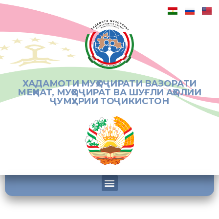
ХАДАМОТИ МУҲОҶИРАТИ ВАЗОРАТИ
МЕҲНАТ, МУҲОҶИРАТ ВА ШУҒЛИ АҲОЛИИ
ҶУМҲУРИИ ТОҶИКИСТОН