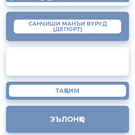
САНҶИШИ МАНЪИ ВУРУД
(ДЕПОРТ)
ЗАМИМАИ МОБИЛИИ “МУҲОҶИР”
ТАҚВИМ
ЭЪЛОНҲО