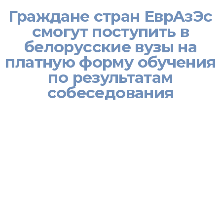
Граждане стран ЕврАзЭс
смогут поступить в
белорусские вузы на
платную форму обучения
по результатам
собеседования
[:ru]Граждане стран ЕврАзЭс смогут поступить в белорусские
вузы на платную форму обучения по результатам
собеседования. Как сообщает БЕЛТА, соответствующий
документ подписан министром образования Беларуси Сергеем
Маскевичем
Абитуриенты, являющиеся гражданами Российской
Федерации, Республики Казахстан, Кыргызской Республики,
Республики Таджикистан и поступающие в вузы и ссузы
Беларуси на платной основе, могут стать студентами по