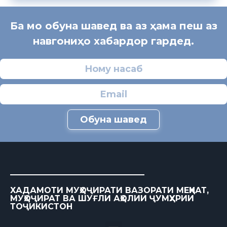
Ба мо обуна шавед ва аз ҳама пеш аз
навгониҳо хабардор гардед.
Обуна шавед
ХАДАМОТИ МУҲОҶИРАТИ ВАЗОРАТИ МЕҲНАТ,
МУҲОҶИРАТ ВА ШУҒЛИ АҲОЛИИ ҶУМҲУРИИ
ТОҶИКИСТОН