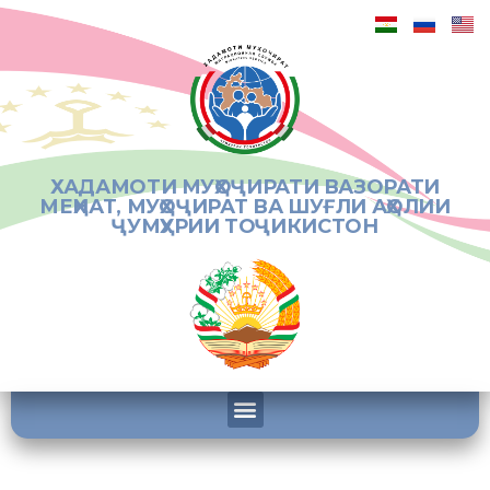
ХАДАМОТИ МУҲОҶИРАТИ ВАЗОРАТИ
МЕҲНАТ, МУҲОҶИРАТ ВА ШУҒЛИ АҲОЛИИ
ҶУМҲУРИИ ТОҶИКИСТОН