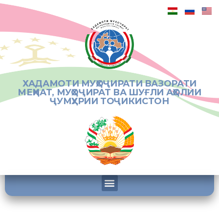
ХАДАМОТИ МУҲОҶИРАТИ ВАЗОРАТИ
МЕҲНАТ, МУҲОҶИРАТ ВА ШУҒЛИ АҲОЛИИ
ҶУМҲУРИИ ТОҶИКИСТОН