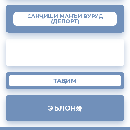
САНҶИШИ МАНЪИ ВУРУД
(ДЕПОРТ)
ЗАМИМАИ МОБИЛИИ “МУҲОҶИР”
ТАҚВИМ
ЭЪЛОНҲО