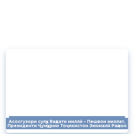
Асосгузори сулҳу Ваҳдати миллӣ – Пешвои миллат,
ПАЁМҲО
СУХАНРОНИҲО
СОМОНА
Президенти Ҷумҳурии Тоҷикистон Эмомалӣ Раҳмон