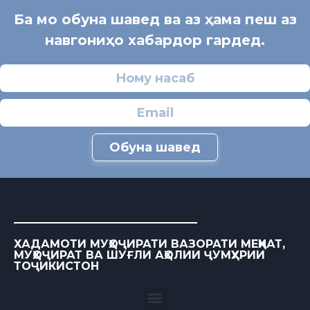
Ба мо обуна шавед ва аз ҳама пеш аз
навгониҳо хабардор гардед.
Обуна шавед
ХАДАМОТИ МУҲОҶИРАТИ ВАЗОРАТИ МЕҲНАТ,
МУҲОҶИРАТ ВА ШУҒЛИ АҲОЛИИ ҶУМҲУРИИ
ТОҶИКИСТОН