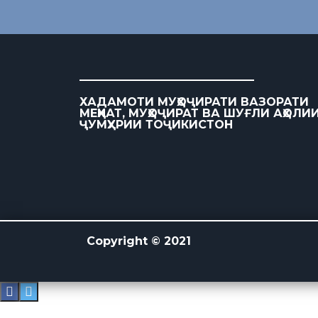
ХАДАМОТИ МУҲОҶИРАТИ ВАЗОРАТИ
МЕҲНАТ, МУҲОҶИРАТ ВА ШУҒЛИ АҲОЛИ
ҶУМҲУРИИ ТОҶИКИСТОН
Copyright © 2021