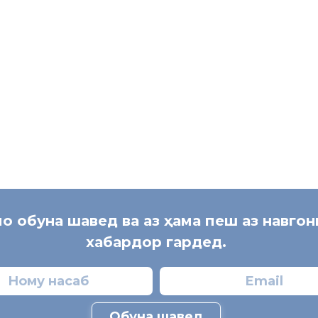
мо обуна шавед ва аз ҳама пеш аз навго
хабардор гардед.
Обуна шавед