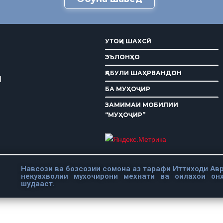
УТОҚИ ШАХСӢ
ЭЪЛОНҲО
ҚАБУЛИ ШАҲРВАНДОН
И
БА МУҲОҶИР
ЗАМИМАИ МОБИЛИИ
“МУҲОҶИР”
Навсози ва бозсозии сомона аз тарафи Иттиходи Авр
некуахволии мухочирони мехнати ва оилахои он
шудааст.