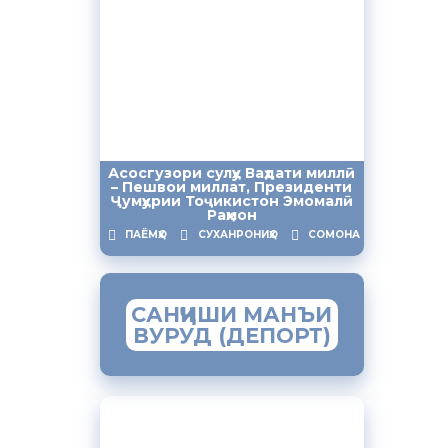
ять
ии
уссии»,
.
Асосгузори сулҳу Ваҳдати миллӣ
– Пешвои миллат, Президенти
Ҷумҳурии Тоҷикистон Эмомалӣ
Раҳмон
рядке.
ПАЁМҲО
СУХАНРОНИҲО
СОМОНА
, а также
САНҶИШИ МАНЪИ
енения
ВУРУД (ДЕПОРТ)
ЗАМИМАИ МОБИЛИИ