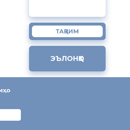
“МУҲОҶИР”
ТАҚВИМ
ЭЪЛОНҲО
ниҳо