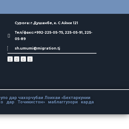
Суроға: г.Душанбе, к. С Айни 121
Тел/факс:+992-225-05-75, 225-05-91, 225-
05-89
sh.umumi@migration.tj
упо дар чахорчубаи Лоихаи «Бехтаркунии
хо дар Точикистон» маблаггузори карда