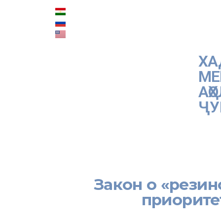
ХА
МЕ
АҲ
ҶУ
АСОСӢ
ИТТИЛООТ
ХАДАМОТ
Закон о «резин
приорите