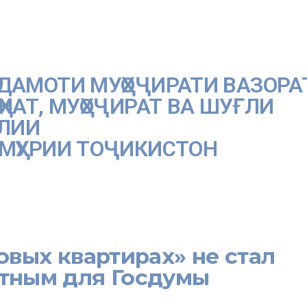
ДАМОТИ МУҲОҶИРАТИ ВАЗОРА
ҲНАТ, МУҲОҶИРАТ ВА ШУҒЛИ
ОЛИИ
МҲУРИИ ТОҶИКИСТОН
МУҲОҶИРАТ
САНАДҲОИ МЕЪЁРӢ ҲУҚУҚӢ
ҲАМКОРИҲО
овых квартирах» не стал
тным для Госдумы