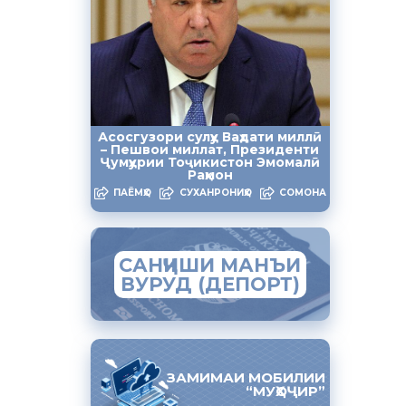
 Закон РТ
Асосгузори сулҳу Ваҳдати миллӣ
– Пешвои миллат, Президенти
Ҷумҳурии Тоҷикистон Эмомалӣ
ори
Раҳмон
ПАЁМҲО
СУХАНРОНИҲО
СОМОНА
САНҶИШИ МАНЪИ
ВУРУД (ДЕПОРТ)
ЗАМИМАИ МОБИЛИИ
“МУҲОҶИР”
альной