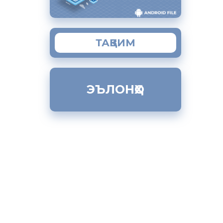
странения
шений,
ТАҚВИМ
ЭЪЛОНҲО
венных
ля
у других
целях их