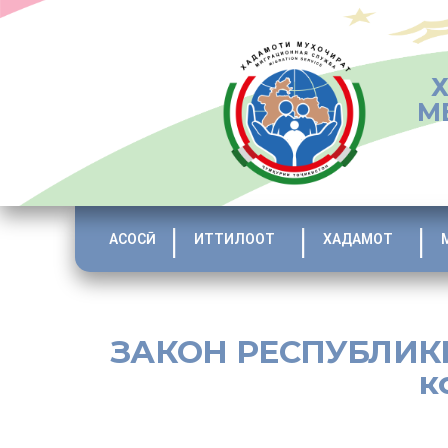
М
АСОСӢ
ИТТИЛООТ
ХАДАМОТ
ЗАКОН РЕСПУБЛИКИ
к
[:ru]