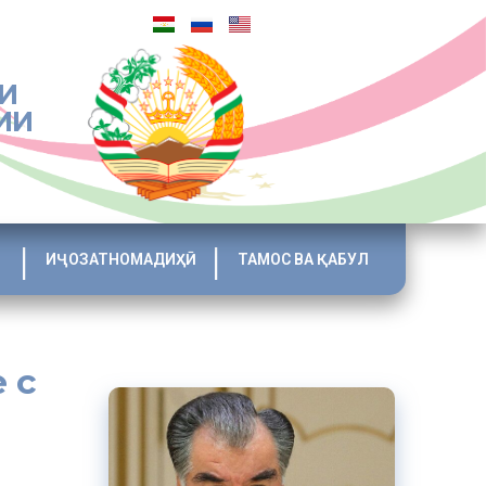
И
ИИ
ИҶОЗАТНОМАДИҲӢ
ТАМОС ВА ҚАБУЛ
 с