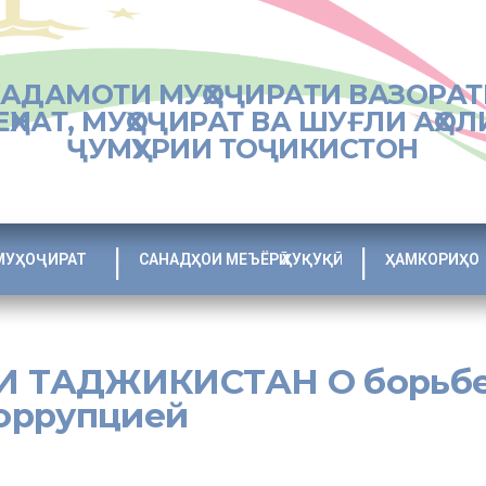
ХАДАМОТИ МУҲОҶИРАТИ ВАЗОРАТ
ЕҲНАТ, МУҲОҶИРАТ ВА ШУҒЛИ АҲОЛ
ҶУМҲУРИИ ТОҶИКИСТОН
МУҲОҶИРАТ
САНАДҲОИ МЕЪЁРӢ ҲУҚУҚӢ
ҲАМКОРИҲО
 ТАДЖИКИСТАН О борьбе
оррупцией