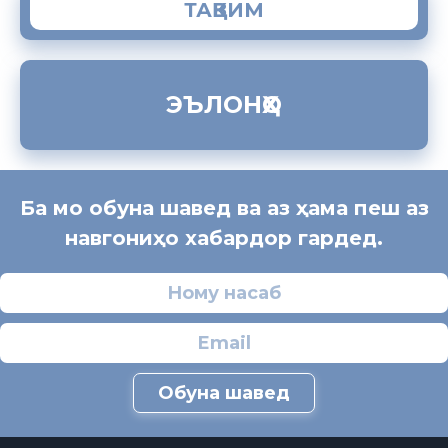
ТАҚВИМ
ЭЪЛОНҲО
Ба мо обуна шавед ва аз ҳама пеш аз
навгониҳо хабардор гардед.
Обуна шавед