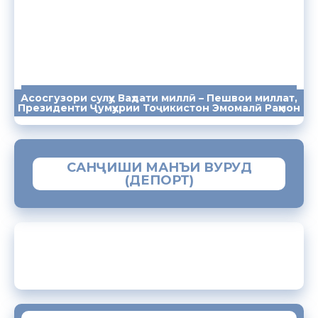
Асосгузори сулҳу Ваҳдати миллӣ – Пешвои миллат,
ПАЁМҲО
СУХАНРОНИҲО
СОМОНА
Президенти Ҷумҳурии Тоҷикистон Эмомалӣ Раҳмон
САНҶИШИ МАНЪИ ВУРУД
(ДЕПОРТ)
ЗАМИМАИ МОБИЛИИ “МУҲОҶИР”