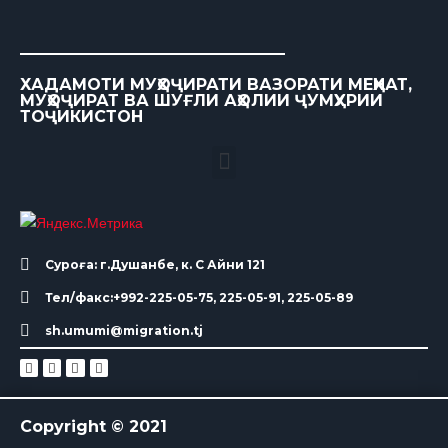
ХАДАМОТИ МУҲОҶИРАТИ ВАЗОРАТИ МЕҲНАТ,
МУҲОҶИРАТ ВА ШУҒЛИ АҲОЛИИ ҶУМҲУРИИ
ТОҶИКИСТОН
Суроға: г.Душанбе, к. С Айни 121
Тел/факс:+992-225-05-75, 225-05-91, 225-05-89
sh.umumi@migration.tj
Copyright © 2021