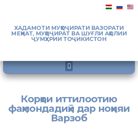
ХАДАМОТИ МУҲОҶИРАТИ ВАЗОРАТИ
МЕҲНАТ, МУҲОҶИРАТ ВА ШУҒЛИ АҲОЛИИ
ҶУМҲУРИИ ТОҶИКИСТОН
Корҳои иттилоотию
фаҳмондадиҳӣ дар ноҳияи
Варзоб
Бахши Хадамоти муҳоҷирати Вазорати меҳнат, муҳоҷират ва