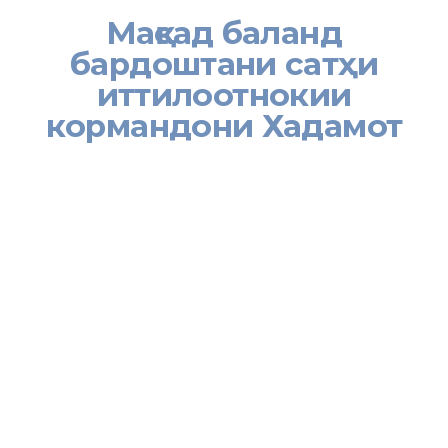
Мақсад баланд
бардоштани сатҳи
иттилоотнокии
кормандони Хадамот
[:tj]14 ноябр дар Хадамоти муҳоҷирати Вазорати меҳнат,
муҳоҷират ва шуғли аҳолии ҶТ бо мақсади баланд бардоштани
сатҳи иттилоотнокии кормандон аз оқибатҳои сўистеъмоли
маводи нашъадор, пешгирии паҳншавии нашъамандӣ ва
бемориҳои марбут ба он ҳамоиш баргузор гардид.
Вохўрии мазкур бо иқдоми Муассисаи давлатии «Маркази
миллии мониторинг ва пешгирии нашъамандӣ» -и Вазорати
тандурустӣ ва ҳифзи иҷтомоии аҳолии ҶТ доир гашта, дар он
кормандони дастгоҳи марказии Хадамот ширкат доштанд.
Зимни баромади хеш сардори Шуъбаи пешгирии нашъамандӣ
МД «Маркази миллии мониторинг ва пешгирии нашъамандӣ»