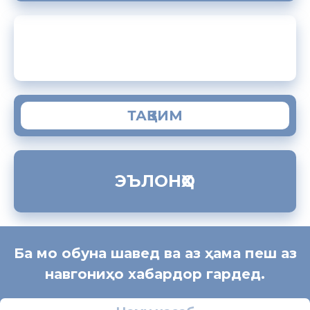
ЗАМИМАИ МОБИЛИИ “МУҲОҶИР”
ТАҚВИМ
ЭЪЛОНҲО
Ба мо обуна шавед ва аз ҳама пеш аз
навгониҳо хабардор гардед.