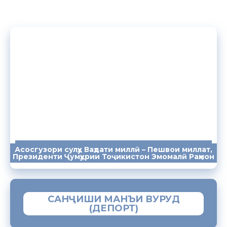
Асосгузори сулҳу Ваҳдати миллӣ – Пешвои миллат,
ПАЁМҲО
СУХАНРОНИҲО
СОМОНА
Президенти Ҷумҳурии Тоҷикистон Эмомалӣ Раҳмон
САНҶИШИ МАНЪИ ВУРУД
(ДЕПОРТ)