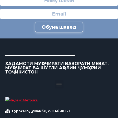
Обуна шавед
ХАДАМОТИ МУҲОҶИРАТИ ВАЗОРАТИ МЕҲНАТ,
МУҲОҶИРАТ ВА ШУҒЛИ АҲОЛИИ ҶУМҲУРИИ
ТОҶИКИСТОН
Суроға: г.Душанбе, к. С Айни 121