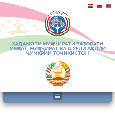
ХАДАМОТИ МУҲОҶИРАТИ ВАЗОРАТИ
МЕҲНАТ, МУҲОҶИРАТ ВА ШУҒЛИ АҲОЛИИ
ҶУМҲУРИИ ТОҶИКИСТОН